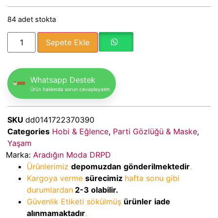
84 adet stokta
Sepete Ekle
Whatsapp Destek
Ürün hakkında sorun cevaplayalım
SKU
dd0141722370390
Categories
Hobi & Eğlence
,
Parti Gözlüğü & Maske
,
Yaşam
Marka:
Aradığın Moda DRPD
Ürünlerimiz
depomuzdan
gönderilmektedir
.
Kargoya verme
sürecimiz
hafta sonu gibi
durumlardan
2-3
olabilir.
Güvenlik Etiketi sökülmüş
ürünler
iade
alınmamaktadır
.