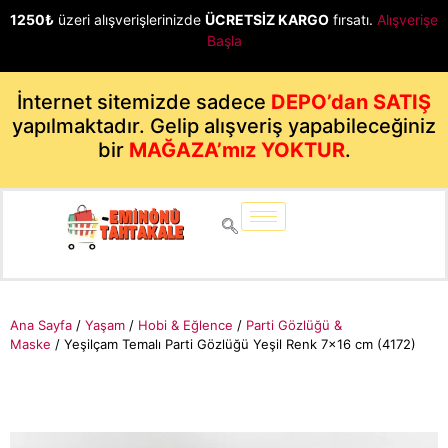
1250₺
üzeri alışverişlerinizde
ÜCRETSİZ KARGO
fırsatı.
Alışverişe
Başla
İnternet sitemizde sadece
DEPO’dan SATIŞ
yapılmaktadır. Gelip alışveriş yapabileceğiniz
bir
MAĞAZA’mız YOKTUR
.
Ana Sayfa
/
Yaşam
/
Hobi & Eğlence
/
Parti Gözlüğü &
Maske
/ Yeşilçam Temalı Parti Gözlüğü Yeşil Renk 7×16 cm (4172)