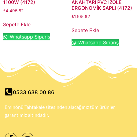
1100W (4172)
ANAHTARI PVC İZOLE
ERGONOMİK SAPLI (4172)
₺
4.495,82
₺
1.105,62
Sepete Ekle
Sepete Ekle
Whatsapp Sipariş
Whatsapp Sipariş
0533 638 00 86
Eminönü Tahtakale sitesinden alacağınız tüm ürünler
garantimiz altındadır.