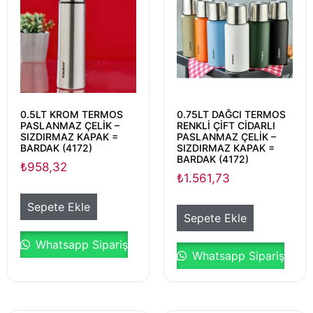
0.5LT KROM TERMOS
0.75LT DAĞCI TERMOS
PASLANMAZ ÇELİK –
RENKLİ ÇİFT CİDARLI
SIZDIRMAZ KAPAK =
PASLANMAZ ÇELİK –
BARDAK (4172)
SIZDIRMAZ KAPAK =
BARDAK (4172)
₺
958,32
₺
1.561,73
Sepete Ekle
Sepete Ekle
Whatsapp Sipariş
Whatsapp Sipariş