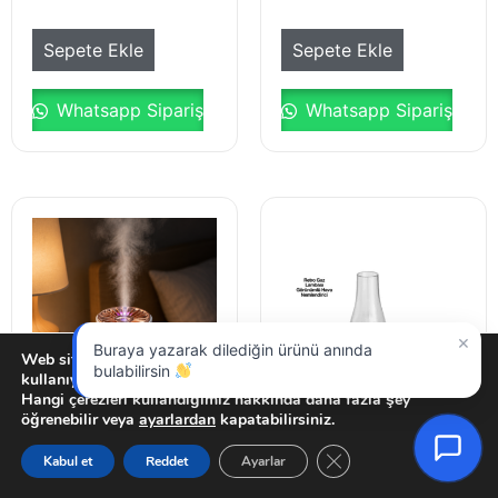
Sepete Ekle
Sepete Ekle
Whatsapp Sipariş
Whatsapp Sipariş
×
Buraya yazarak dilediğin ürünü anında
Web sitemizde size en iyi deneyimi sunmak için çerezleri
bulabilirsin
kullanıyoruz.
Hangi çerezleri kullandığımız hakkında daha fazla şey
öğrenebilir veya
ayarlardan
kapatabilirsiniz.
GDPR çerez şeridini ka
Kabul et
Reddet
Ayarlar
Anasayfa
Hesabım
Sipariş Takip
Sepet
0618 NEMLENDİRİCİ
0621 LAMBA