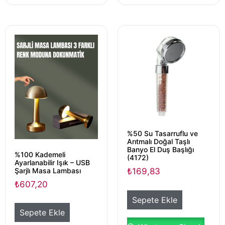
%50 Su Tasarruflu ve
Arıtmalı Doğal Taşlı
Banyo El Duş Başlığı
%100 Kademeli
(4172)
Ayarlanabilir Işık – USB
Şarjlı Masa Lambası
₺
169,83
₺
607,20
Sepete Ekle
Sepete Ekle