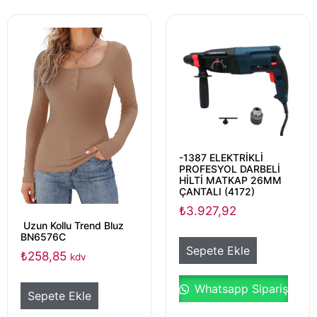
-1387 ELEKTRİKLİ
PROFESYOL DARBELİ
HİLTİ MATKAP 26MM
ÇANTALI (4172)
₺
3.927,92
Uzun Kollu Trend Bluz
BN6576C
Sepete Ekle
₺
258,85
kdv
Whatsapp Sipariş
Sepete Ekle