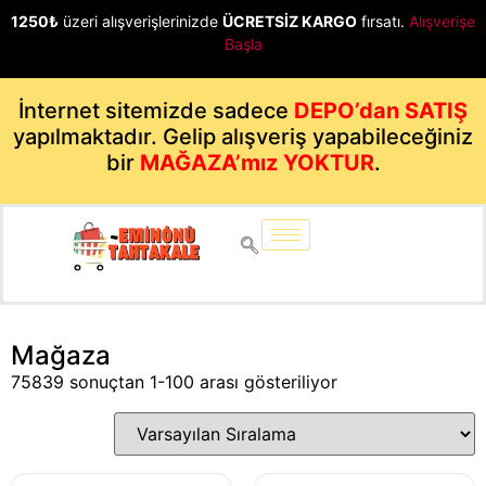
1250₺
üzeri alışverişlerinizde
ÜCRETSİZ KARGO
fırsatı.
Alışverişe
Başla
İnternet sitemizde sadece
DEPO’dan SATIŞ
yapılmaktadır. Gelip alışveriş yapabileceğiniz
bir
MAĞAZA’mız YOKTUR
.
Mağaza
75839 sonuçtan 1-100 arası gösteriliyor