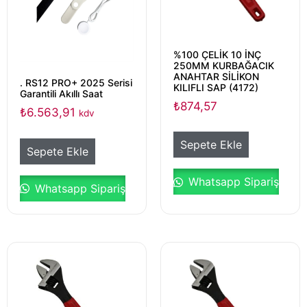
%100 ÇELİK 10 İNÇ
250MM KURBAĞACIK
ANAHTAR SİLİKON
. RS12 PRO+ 2025 Serisi
KILIFLI SAP (4172)
Garantili Akıllı Saat
₺
874,57
₺
6.563,91
kdv
Sepete Ekle
Sepete Ekle
Whatsapp Sipariş
Whatsapp Sipariş