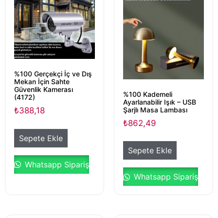
%100 Gerçekçi İç ve Dış
Mekan İçin Sahte
Güvenlik Kamerası
%100 Kademeli
(4172)
Ayarlanabilir Işık – USB
Şarjlı Masa Lambası
₺
388,18
₺
862,49
Sepete Ekle
Sepete Ekle
Whatsapp Sipariş
Whatsapp Sipariş