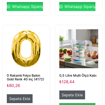
Whatsapp Sipariş
Whatsapp Sipariş
0 Rakamlı Folyo Balon
0,5 Litre Multi Ölçü Kabı
Gold Renk 40 inç (4172)
₺
128,44
₺
80,26
Sepete Ekle
Sepete Ekle