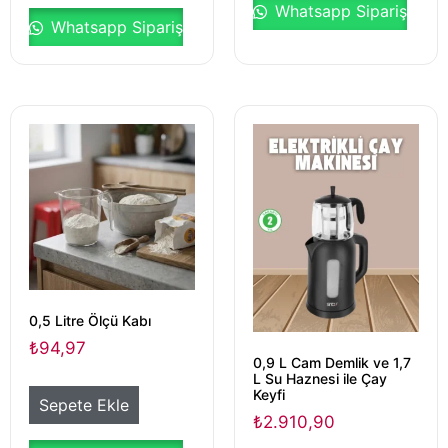
Whatsapp Sipariş
Whatsapp Sipariş
0,5 Litre Ölçü Kabı
₺
94,97
0,9 L Cam Demlik ve 1,7
L Su Haznesi ile Çay
Keyfi
Sepete Ekle
₺
2.910,90