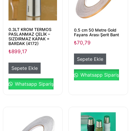
0.3LT KROM TERMOS
0.5 cm 50 Metre Gold
PASLANMAZ ÇELİK –
Fayans Arası Şerit Bant
SIZDIRMAZ KAPAK =
₺
70,79
BARDAK (4172)
₺
899,17
Sepete Ekle
Sepete Ekle
Whatsapp Sipariş
Whatsapp Sipariş