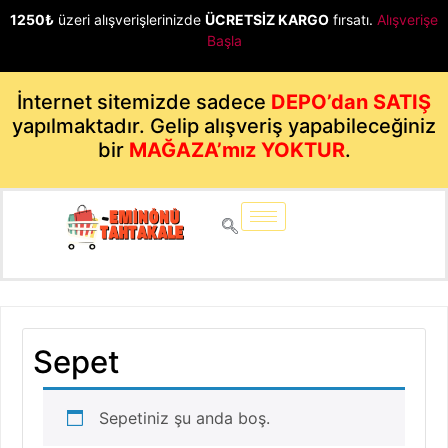
1250₺
üzeri alışverişlerinizde
ÜCRETSİZ KARGO
fırsatı.
Alışverişe
Başla
İnternet sitemizde sadece
DEPO’dan SATIŞ
yapılmaktadır. Gelip alışveriş yapabileceğiniz
bir
MAĞAZA’mız YOKTUR
.
Sepet
Sepetiniz şu anda boş.