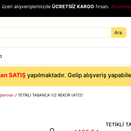
₺
üzeri alışverişlerinizde
ÜCRETSİZ KARGO
fırsatı.
Alışveriş
Ara
p
an SATIŞ
yapılmaktadır. Gelip alışveriş yapabil
antıları
/ TETİKLİ TABANCA 1/2 REKOR (4172)
TETİKLİ T