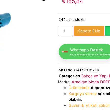
₺
165,84
244 adet stokta
Sepete Ekle
Whatsapp Destek
Ürün hakkında sorun cevaplayalı
SKU
dd0141728187110
Categories
Bahçe ve Yapı 
Marka:
Aradığın Moda DRP
Ürünlerimiz
depomuz
Kargoya verme
sürec
olabilir.
Güvenlik Etiketi sökü