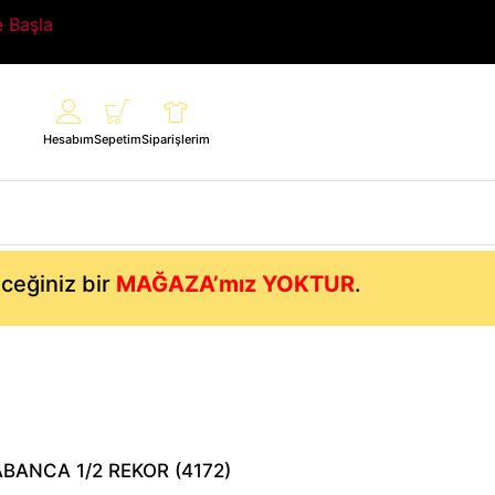
e Başla
Hesabım
Sepetim
Siparişlerim
eceğiniz bir
MAĞAZA’mız YOKTUR
.
ABANCA 1/2 REKOR (4172)