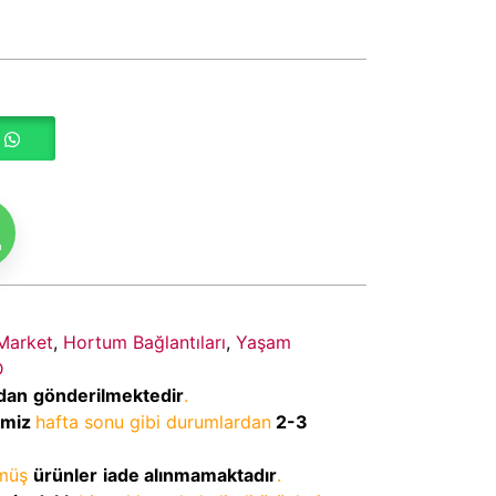
m
Market
,
Hortum Bağlantıları
,
Yaşam
D
dan
gönderilmektedir
.
imiz
hafta sonu gibi durumlardan
2-3
lmüş
ürünler
iade alınmamaktadır
.