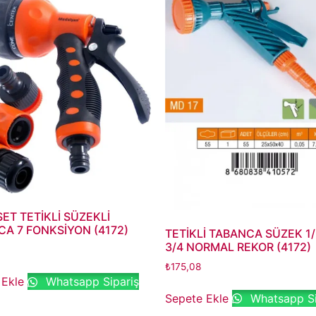
ET TETİKLİ SÜZEKLİ
A 7 FONKSİYON (4172)
TETİKLİ TABANCA SÜZEK 1/
3/4 NORMAL REKOR (4172)
₺
175,08
 Ekle
Whatsapp Sipariş
Sepete Ekle
Whatsapp Si