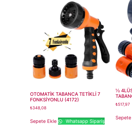
½ 4LÜS
OTOMATİK TABANCA TETİKLİ 7
TABANC
FONKSİYONLU (4172)
₺
517,97
₺
348,08
Sepete
Sepete Ekle
Whatsapp Sipariş