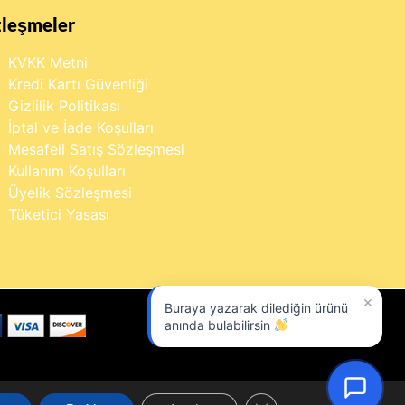
zleşmeler
KVKK Metni
Kredi Kartı Güvenliği
Gizlilik Politikası
İptal ve İade Koşulları
Mesafeli Satış Sözleşmesi
Kullanım Koşulları
Üyelik Sözleşmesi
Tüketici Yasası
×
Buraya yazarak dilediğin ürünü
anında bulabilirsin
GDPR çerez şeridini kapa