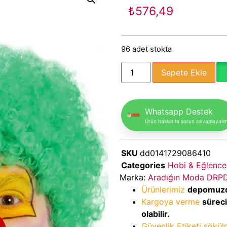
₺
576,49
96 adet stokta
Sepete Ekle
Whatsapp Destek
Ürün hakkında sorun cevaplayalı
SKU
dd0141729086410
Categories
Hobi & Eğlence
Marka:
Aradığın Moda DRP
Ürünlerimiz
depomuz
Kargoya verme
sürec
olabilir.
Güvenlik Etiketi sökü