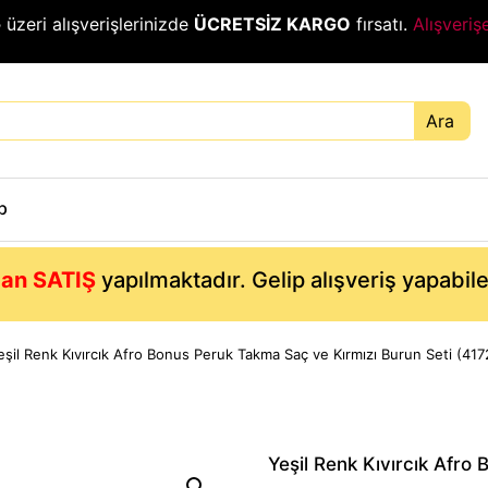
₺
üzeri alışverişlerinizde
ÜCRETSİZ KARGO
fırsatı.
Alışveriş
Ara
p
an SATIŞ
yapılmaktadır. Gelip alışveriş yapabil
eşil Renk Kıvırcık Afro Bonus Peruk Takma Saç ve Kırmızı Burun Seti (417
Yeşil Renk Kıvırcık Afro