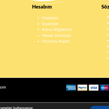
Hesabım
Sö
Hesabım
Siparişler
Adres Bilgileriniz
Hesap Detayları
Oturumu Kapat
Com
erezleri kullanıyoruz.