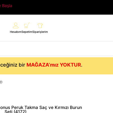
e Başla
Hesabım
Sepetim
Siparişlerim
eceğiniz bir
MAĞAZA’mız YOKTUR
.
2)
 Bonus Peruk Takma Saç ve Kırmızı Burun
Seti (4172)