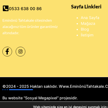
Sayfa Linkleri
0533 638 00 86
Ana Sayfa
Eminönü Tahtakale sitesinden
Mağaza
alacağınız tüm ürünler garantimiz
Blog
altındadır.
İletişim
©2024 - 2025 Hakları saklıdır. Www.EminönüTahtakale.
Bu website "Sosyal Megapixel" projesidir.
Web sitemizde size en iyi deneyimi sunmak için ç