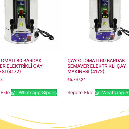
TOMATI 80 BARDAK
ÇAY OTOMATI 60 BARDAK
R ELEKTRİKLİ ÇAY
SEMAVER ELEKTRİKLİ ÇAY
Sİ (4172)
MAKİNESİ (4172)
48
₺
5.797,24
 Ekle
Whatsapp Sipariş
Sepete Ekle
Whatsapp Si