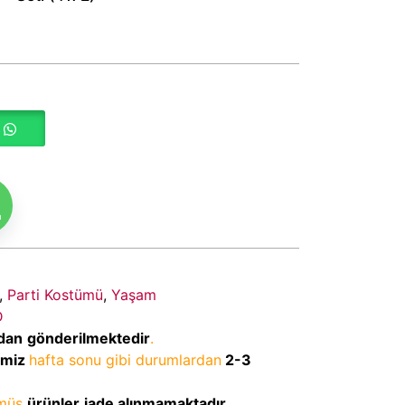
m
,
Parti Kostümü
,
Yaşam
D
dan
gönderilmektedir
.
imiz
hafta sonu gibi durumlardan
2-3
lmüş
ürünler
iade alınmamaktadır
.