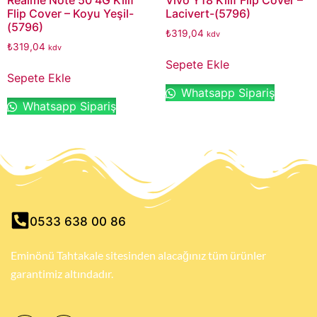
Flip Cover – Koyu Yeşil-
Lacivert-(5796)
(5796)
₺
319,04
kdv
₺
319,04
kdv
Sepete Ekle
Sepete Ekle
Whatsapp Sipariş
Whatsapp Sipariş
0533 638 00 86
Eminönü Tahtakale sitesinden alacağınız tüm ürünler
garantimiz altındadır.