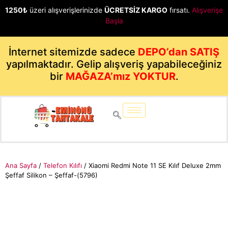
1250₺
üzeri alışverişlerinizde
ÜCRETSİZ KARGO
fırsatı.
Alışverişe
Başla
İnternet sitemizde sadece
DEPO’dan SATIŞ
yapılmaktadır. Gelip alışveriş yapabileceğiniz
bir
MAĞAZA’mız YOKTUR
.
Ana Sayfa
/
Telefon Kılıfı
/ Xiaomi Redmi Note 11 SE Kılıf Deluxe 2mm
Şeffaf Silikon – Şeffaf-(5796)