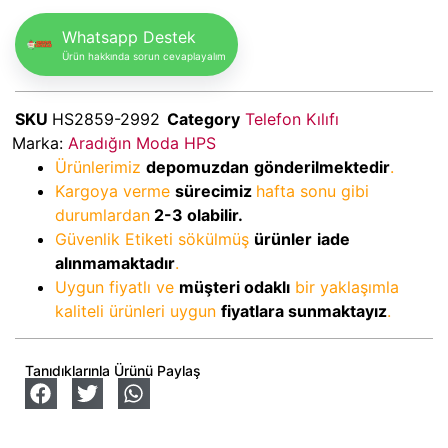
Whatsapp Destek
Ürün hakkında sorun cevaplayalım
SKU
HS2859-2992
Category
Telefon Kılıfı
Marka:
Aradığın Moda HPS
Ürünlerimiz
depomuzdan
gönderilmektedir
.
Kargoya verme
sürecimiz
hafta sonu gibi
durumlardan
2-3
olabilir.
Güvenlik Etiketi sökülmüş
ürünler
iade
alınmamaktadır
.
Uygun fiyatlı ve
müşteri odaklı
bir yaklaşımla
kaliteli ürünleri uygun
fiyatlara sunmaktayız
.
Tanıdıklarınla Ürünü Paylaş