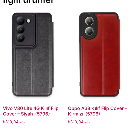
Vivo V30 Lite 4G Kılıf Flip
Oppo A38 Kılıf Flip Cover –
Cover – Siyah-(5796)
Kırmızı-(5796)
₺
319,04
₺
319,04
kdv
kdv