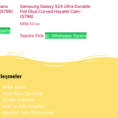
Nano
Samsung Galaxy S24 Ultra Durable
(5796)
Full Glue Curved Hayalet Cam-
(5796)
₺
858,53
kdv
pariş
Sepete Ekle
Whatsapp Sipariş
zleşmeler
KVKK Metni
Kredi Kartı Güvenliği
Gizlilik Politikası
İptal ve İade Koşulları
Mesafeli Satış Sözleşmesi