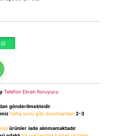
m
y
Telefon Ekran Koruyucu
dan
gönderilmektedir
.
imiz
hafta sonu gibi durumlardan
2-3
lmüş
ürünler
iade alınmamaktadır
.
ri odaklı
bir yaklaşımla kaliteli ürünleri