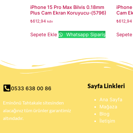
iPhone 15 Pro Max Bilvis 0.18mm
iPhone 
Plus Cam Ekran Koruyucu-(5796)
Cam Ek
₺
612,94
₺
612,94
kdv
Sepete Ekle
Whatsapp Sipariş
Sepete
Sayfa Linkleri
0533 638 00 86
Ana Sayfa
Eminönü Tahtakale sitesinden
Mağaza
alacağınız tüm ürünler garantimiz
Blog
altındadır.
İletişim