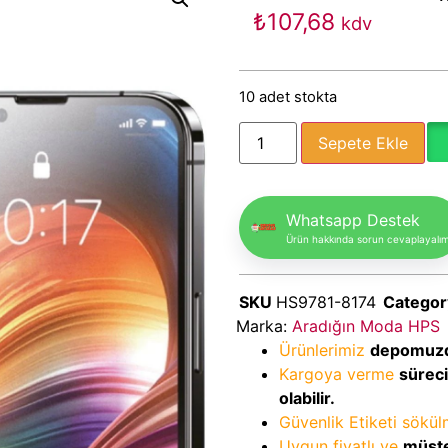
₺
107,68
kdv
10 adet stokta
Sepete Ekle
Whatsapp Destek
Ürün hakkında sorun cevaplayalı
SKU
HS9781-8174
Categor
Marka:
Aradığın Moda HPS
Ürünlerimiz
depomuz
Kargoya verme
sürec
olabilir.
Güvenlik Etiketi sökü
Uygun fiyatlı ve
müşte