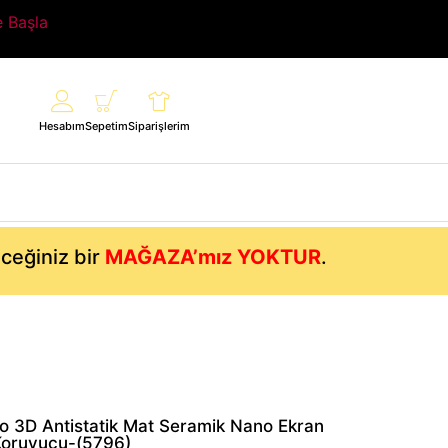
e Başla
Hesabım
Sepetim
Siparişlerim
eceğiniz bir
MAĞAZA’mız YOKTUR
.
o 3D Antistatik Mat Seramik Nano Ekran
Koruyucu-(5796)