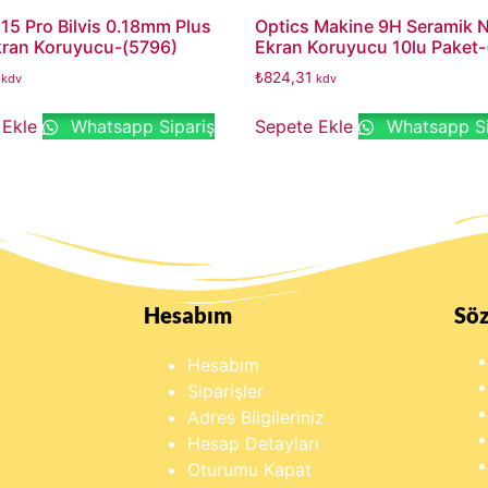
15 Pro Bilvis 0.18mm Plus
Optics Makine 9H Seramik 
ran Koruyucu-(5796)
Ekran Koruyucu 10lu Paket-
₺
824,31
kdv
kdv
 Ekle
Whatsapp Sipariş
Sepete Ekle
Whatsapp Si
Hesabım
Sö
Hesabım
Siparişler
Adres Bilgileriniz
Hesap Detayları
Oturumu Kapat