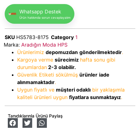
Whatsapp Destek
Ürün hakkında sorun cevaplayalım
SKU
HS5783-8175
Category
1
Marka:
Aradığın Moda HPS
Ürünlerimiz
depomuzdan
gönderilmektedir
.
Kargoya verme
sürecimiz
hafta sonu gibi
durumlardan
2-3
olabilir.
Güvenlik Etiketi sökülmüş
ürünler
iade
alınmamaktadır
.
Uygun fiyatlı ve
müşteri odaklı
bir yaklaşımla
kaliteli ürünleri uygun
fiyatlara sunmaktayız
.
Tanıdıklarınla Ürünü Paylaş