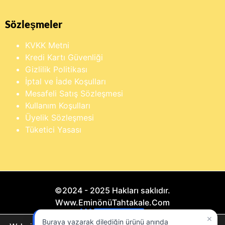
Sözleşmeler
KVKK Metni
Kredi Kartı Güvenliği
Gizlilik Politikası
İptal ve İade Koşulları
Mesafeli Satış Sözleşmesi
Kullanım Koşulları
Üyelik Sözleşmesi
Tüketici Yasası
©2024 - 2025 Hakları saklıdır.
Www.EminönüTahtakale.Com
×
Buraya yazarak dilediğin ürünü anında