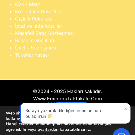
KVKK Metni
Kredi Kartı Güvenliği
Gizlilik Politikası
İptal ve İade Koşulları
Mesafeli Satış Sözleşmesi
Kullanım Koşulları
Üyelik Sözleşmesi
Tüketici Yasası
©2024 - 2025 Hakları saklıdır.
Www.EminönüTahtakale.Com
×
Buraya yazarak dilediğin ürünü anında
Bu website "Sosyal Megapixel" projesidir.
Web sitemizde size en iyi deneyimi sunmak için çerezleri
bulabilirsin
kullanıyoruz.
Hangi çerezleri kullandığımız hakkında daha fazla şey
öğrenebilir veya
ayarlardan
kapatabilirsiniz.