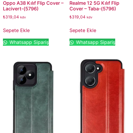
Oppo A38 Kılıf Flip Cover –
Realme 12 5G Kılıf Flip
Lacivert-(5796)
Cover – Taba-(5796)
₺
319,04
₺
319,04
kdv
kdv
Sepete Ekle
Sepete Ekle
Whatsapp Sipariş
Whatsapp Sipariş