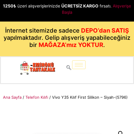
1250₺
üzeri alışverişlerinizde
ÜCRETSİZ KARGO
fırsatı.
Alışverişe
Başla
İnternet sitemizde sadece
DEPO’dan SATIŞ
yapılmaktadır. Gelip alışveriş yapabileceğiniz
bir
MAĞAZA’mız YOKTUR
.
Ana Sayfa
/
Telefon Kılıfı
/ Vivo Y35 Kılıf First Silikon – Siyah-(5796)