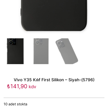
Vivo Y35 Kılıf First Silikon – Siyah-(5796)
₺
141,90
kdv
10 adet stokta