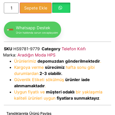
Sepete Ekle
Whatsapp Destek
Ürün hakkında sorun cevaplayalım
SKU
HS9781-9779
Category
Telefon Kılıfı
Marka:
Aradığın Moda HPS
Ürünlerimiz
depomuzdan
gönderilmektedir
.
Kargoya verme
sürecimiz
hafta sonu gibi
durumlardan
2-3
olabilir.
Güvenlik Etiketi sökülmüş
ürünler
iade
alınmamaktadır
.
Uygun fiyatlı ve
müşteri odaklı
bir yaklaşımla
kaliteli ürünleri uygun
fiyatlara sunmaktayız
.
Tanıdıklarınla Ürünü Paylaş