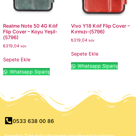
Realme Note 50 4G Kılıf
Vivo Y18 Kılıf Flip Cover –
Flip Cover – Koyu Yeşil-
Kırmızı-(5796)
(5796)
₺
319,04
kdv
₺
319,04
kdv
Sepete Ekle
Sepete Ekle
Whatsapp Sipariş
Whatsapp Sipariş
0533 638 00 86
Eminönü Tahtakale sitesinden alacağınız tüm ürünler