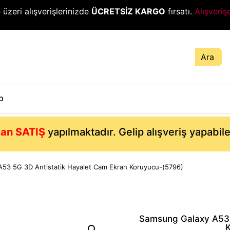
₺
üzeri alışverişlerinizde
ÜCRETSİZ KARGO
fırsatı.
Alışveriş
Ara
p
an SATIŞ
yapılmaktadır. Gelip alışveriş yapabil
53 5G 3D Antistatik Hayalet Cam Ekran Koruyucu-(5796)
Samsung Galaxy A53 