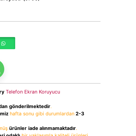
m
ry
Telefon Ekran Koruyucu
dan
gönderilmektedir
.
imiz
hafta sonu gibi durumlardan
2-3
lmüş
ürünler
iade alınmamaktadır
.
ri odaklı
bir yaklaşımla kaliteli ürünleri