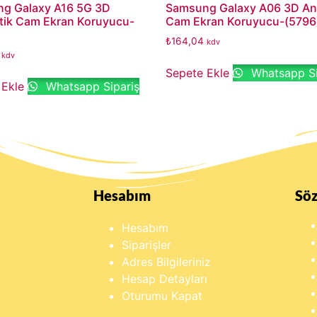
g Galaxy A16 5G 3D
Samsung Galaxy A06 3D Ant
atik Cam Ekran Koruyucu-
Cam Ekran Koruyucu-(5796
₺
164,04
kdv
kdv
Sepete Ekle
Whatsapp Si
 Ekle
Whatsapp Sipariş
Hesabım
Sö
Hesabım
Siparişler
Adres Bilgileriniz
Hesap Detayları
Oturumu Kapat