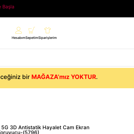
e Başla
Hesabım
Sepetim
Siparişlerim
eceğiniz bir
MAĞAZA’mız YOKTUR
.
5G 3D Antistatik Hayalet Cam Ekran
Koruyucu-(5796)