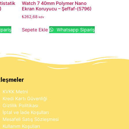
istatik
Watch 7 40mm Polymer Nano
)
Ekran Koruyucu – Şeffaf-(5796)
₺
262,68
kdv
pariş
Sepete Ekle
Whatsapp Sipariş
zleşmeler
KVKK Metni
Kredi Kartı Güvenliği
Gizlilik Politikası
İptal ve İade Koşulları
Mesafeli Satış Sözleşmesi
Kullanım Koşulları