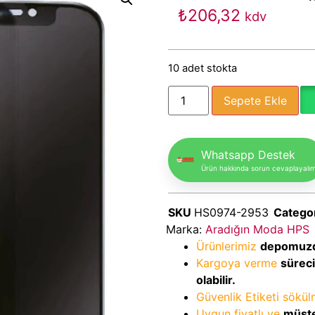
₺
206,32
kdv
10 adet stokta
Sepete Ekle
Whatsapp Destek
Ürün hakkında sorun cevaplayalı
SKU
HS0974-2953
Catego
Marka:
Aradığın Moda HPS
Ürünlerimiz
depomuz
Kargoya verme
sürec
olabilir.
Güvenlik Etiketi sökü
Uygun fiyatlı ve
müşte