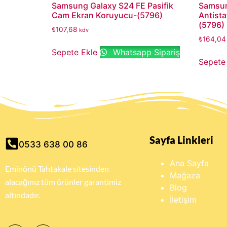
Samsung Galaxy S24 FE Pasifik
Samsun
Cam Ekran Koruyucu-(5796)
Antist
(5796)
₺
107,68
kdv
₺
164,04
Sepete Ekle
Whatsapp Sipariş
Sepete
Sayfa Linkleri
0533 638 00 86
Ana Sayfa
Eminönü Tahtakale sitesinden
Mağaza
alacağınız tüm ürünler garantimiz
Blog
altındadır.
İletişim