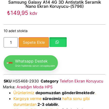
Samsung Galaxy A14 4G 3D Antistatik Seramik
Nano Ekran Koruyucu-(5796)
₺
149,95
kdv
10 adet stokta
Sepete Ekle
Whatsapp Destek
Ürün hakkında sorun cevaplayalım
SKU
HS5468-2930
Category
Telefon Ekran Koruyucu
Marka:
Aradığın Moda HPS
Ürünlerimiz
depomuzdan
gönderilmektedir
.
Kargoya verme
sürecimiz
hafta sonu gibi
durumlardan
2-3
olabilir.