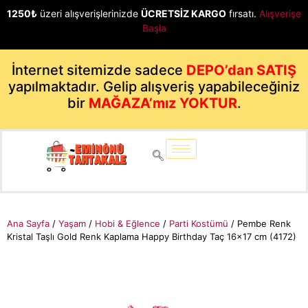
1250₺
üzeri alışverişlerinizde
ÜCRETSİZ KARGO
fırsatı.
Alışverişe
Başla
İnternet sitemizde sadece
DEPO’dan SATIŞ
yapılmaktadır. Gelip alışveriş yapabileceğiniz
bir
MAĞAZA’mız YOKTUR
.
Ana Sayfa
/
Yaşam
/
Hobi & Eğlence
/
Parti Kostümü
/ Pembe Renk
Kristal Taşlı Gold Renk Kaplama Happy Birthday Taç 16×17 cm (4172)