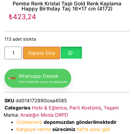
Pembe Renk Kristal Taşlı Gold Renk Kaplama
Happy Birthday Taç 16×17 cm (4172)
₺
423,24
113 adet stokta
Sepete Ekle
Whatsapp Destek
Ürün hakkında sorun cevaplayalım
SKU
dd01417289Gosa4585
Categories
Hobi & Eğlence
,
Parti Kostümü
,
Yaşam
Marka:
Aradığın Moda DRPD
Ürünlerimiz
depomuzdan
gönderilmektedir
.
Kargoya verme
sürecimiz
hafta sonu gibi