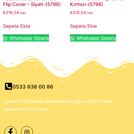
Flip Cover – Siyah-(5796)
Kırmızı-(5796)
₺
319,04
₺
319,04
kdv
kdv
Sepete Ekle
Sepete Ekle
Whatsapp Sipariş
Whatsapp Sipariş
0533 638 00 86
Eminönü Tahtakale sitesinden alacağınız tüm ürünler
garantimiz altındadır.