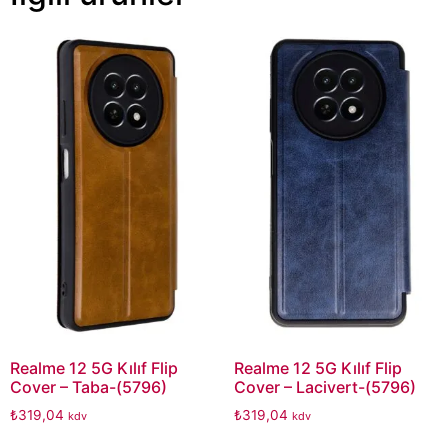
Realme 12 5G Kılıf Flip
Realme 12 5G Kılıf Flip
Cover – Taba-(5796)
Cover – Lacivert-(5796)
₺
319,04
₺
319,04
kdv
kdv