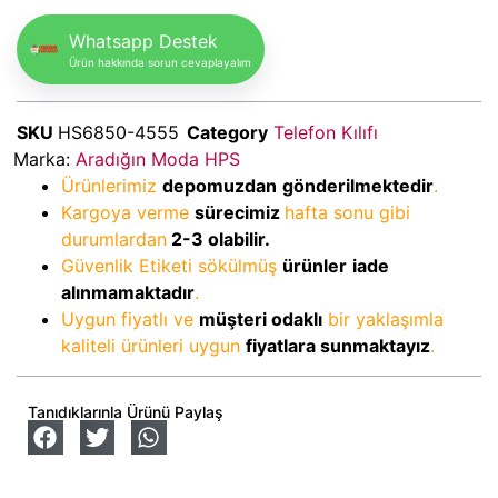
Whatsapp Destek
Ürün hakkında sorun cevaplayalım
SKU
HS6850-4555
Category
Telefon Kılıfı
Marka:
Aradığın Moda HPS
Ürünlerimiz
depomuzdan
gönderilmektedir
.
Kargoya verme
sürecimiz
hafta sonu gibi
durumlardan
2-3
olabilir.
Güvenlik Etiketi sökülmüş
ürünler
iade
alınmamaktadır
.
Uygun fiyatlı ve
müşteri odaklı
bir yaklaşımla
kaliteli ürünleri uygun
fiyatlara sunmaktayız
.
Tanıdıklarınla Ürünü Paylaş