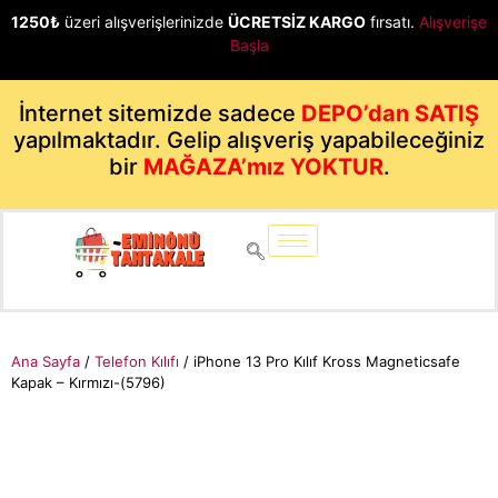
1250₺
üzeri alışverişlerinizde
ÜCRETSİZ KARGO
fırsatı.
Alışverişe
Başla
İnternet sitemizde sadece
DEPO’dan SATIŞ
yapılmaktadır. Gelip alışveriş yapabileceğiniz
bir
MAĞAZA’mız YOKTUR
.
Ana Sayfa
/
Telefon Kılıfı
/ iPhone 13 Pro Kılıf Kross Magneticsafe
Kapak – Kırmızı-(5796)