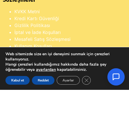
KVKK Metni
Kredi Kartı Güvenliği
Gizlilik Politikası
İptal ve İade Koşulları
Mesafeli Satış Sözleşmesi
Kullanım Koşulları
×
Buraya yazarak dilediğin ürünü anında
Üyelik Sözleşmesi
Web sitemizde size en iyi deneyimi sunmak için çerezleri
bulabilirsin
kullanıyoruz.
Tüketici Yasası
Hangi çerezleri kullandığımız hakkında daha fazla şey
öğrenebilir veya
ayarlardan
kapatabilirsiniz.
GDPR çerez şeridini ka
Kabul et
Reddet
Ayarlar
Anasayfa
Hesabım
Sipariş Takip
Sepet
©2024 - 2025 Hakları saklıdır.
Www.EminönüTahtakale.Com
Bu website "Sosyal Megapixel" projesidir.