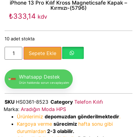
iPhone 13 Pro Kılıf Kross Magneticsafe Kapak –
Kırmızı-(5796)
₺
333,14
kdv
10 adet stokta
Sepete Ekle
Whatsapp Destek
Ürün hakkında sorun cevaplayalım
SKU
HS0361-8523
Category
Telefon Kılıfı
Marka:
Aradığın Moda HPS
Ürünlerimiz
depomuzdan
gönderilmektedir
.
Kargoya verme
sürecimiz
hafta sonu gibi
durumlardan
2-3
olabilir.