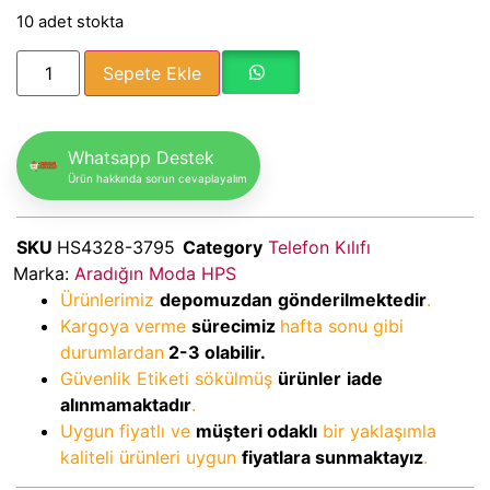
10 adet stokta
Sepete Ekle
Whatsapp Destek
Ürün hakkında sorun cevaplayalım
SKU
HS4328-3795
Category
Telefon Kılıfı
Marka:
Aradığın Moda HPS
Ürünlerimiz
depomuzdan
gönderilmektedir
.
Kargoya verme
sürecimiz
hafta sonu gibi
durumlardan
2-3
olabilir.
Güvenlik Etiketi sökülmüş
ürünler
iade
alınmamaktadır
.
Uygun fiyatlı ve
müşteri odaklı
bir yaklaşımla
kaliteli ürünleri uygun
fiyatlara sunmaktayız
.