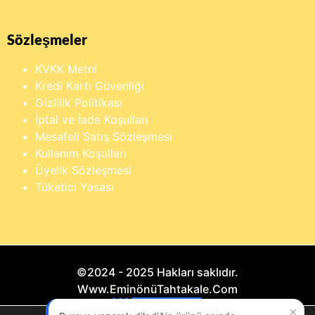
Sözleşmeler
KVKK Metni
Kredi Kartı Güvenliği
Gizlilik Politikası
İptal ve İade Koşulları
Mesafeli Satış Sözleşmesi
Kullanım Koşulları
Üyelik Sözleşmesi
Tüketici Yasası
©2024 - 2025 Hakları saklıdır.
Www.EminönüTahtakale.Com
×