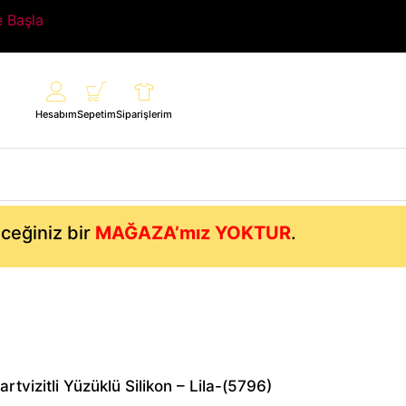
e Başla
Hesabım
Sepetim
Siparişlerim
eceğiniz bir
MAĞAZA’mız YOKTUR
.
rtvizitli Yüzüklü Silikon – Lila-(5796)