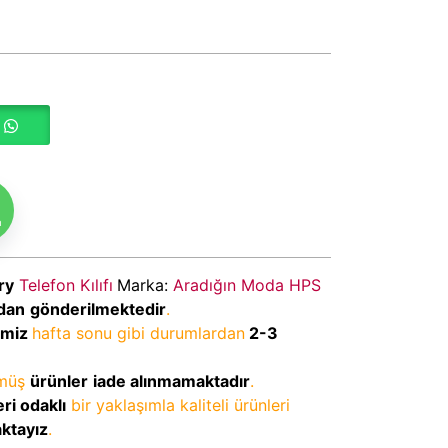
m
ry
Telefon Kılıfı
Marka:
Aradığın Moda HPS
dan
gönderilmektedir
.
imiz
hafta sonu gibi durumlardan
2-3
lmüş
ürünler
iade alınmamaktadır
.
ri odaklı
bir yaklaşımla kaliteli ürünleri
aktayız
.