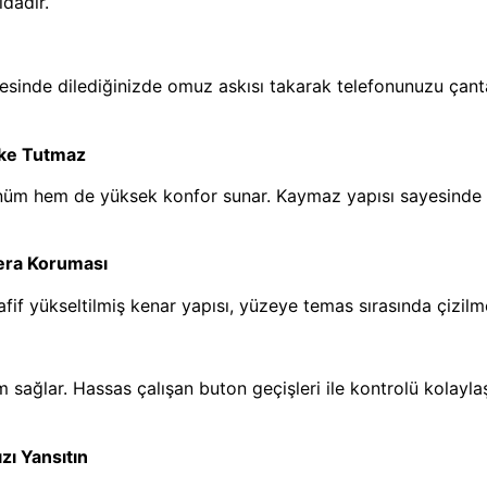
ıdadır.
yesinde dilediğinizde omuz askısı takarak telefonunuzu çanta g
eke Tutmaz
nüm hem de yüksek konfor sunar. Kaymaz yapısı sayesinde el
mera Koruması
fif yükseltilmiş kenar yapısı, yüzeye temas sırasında çizilm
ağlar. Hassas çalışan buton geçişleri ile kontrolü kolaylaşt
zı Yansıtın