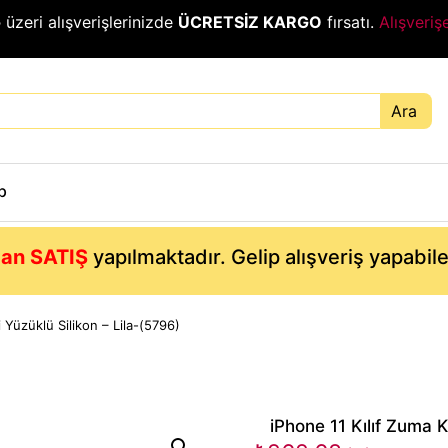
₺
üzeri alışverişlerinizde
ÜCRETSİZ KARGO
fırsatı.
Alışveriş
Ara
p
an SATIŞ
yapılmaktadır. Gelip alışveriş yapabil
i Yüzüklü Silikon – Lila-(5796)
iPhone 11 Kılıf Zuma Ka