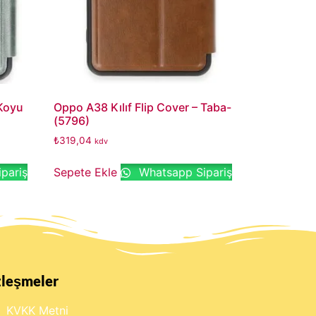
 Koyu
Oppo A38 Kılıf Flip Cover – Taba-
(5796)
₺
319,04
kdv
pariş
Sepete Ekle
Whatsapp Sipariş
zleşmeler
KVKK Metni