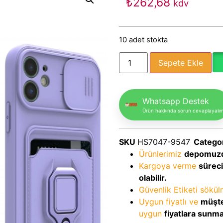
₺
262,68
kdv
10 adet stokta
Sepete Ekle
Whatsapp Destek
Ürün hakkında sorun cevaplayalı
SKU
HS7047-9547
Catego
Ürünlerimiz
depomuz
Kargoya verme
sürec
olabilir.
Güvenlik Etiketi sökü
Uygun fiyatlı ve
müşte
uygun
fiyatlara sunm