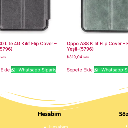
0 Lite 4G Kılıf Flip Cover –
Oppo A38 Kılıf Flip Cover –
(5796)
Yeşil-(5796)
₺
319,04
kdv
kdv
 Ekle
Whatsapp Sipariş
Sepete Ekle
Whatsapp Si
Hesabım
Sö
Hesabım