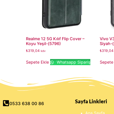
Realme 12 5G Kılıf Flip Cover –
Vivo V3
Koyu Yeşil-(5796)
Siyah-
₺
319,04
₺
319,04
kdv
Sepete Ekle
Whatsapp Sipariş
Sepete
Sayfa Linkleri
0533 638 00 86
Ana Sayfa