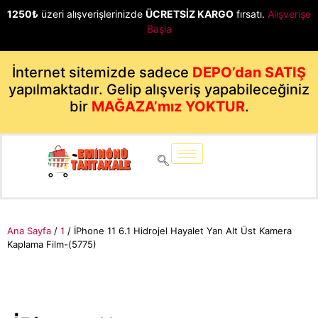
1250₺
üzeri alışverişlerinizde
ÜCRETSİZ KARGO
fırsatı.
Alışverişe
Başla
İnternet sitemizde sadece
DEPO’dan SATIŞ
yapılmaktadır. Gelip alışveriş yapabileceğiniz
bir
MAĞAZA’mız YOKTUR
.
Ana Sayfa
/
1
/ İPhone 11 6.1 Hidrojel Hayalet Yan Alt Üst Kamera
Kaplama Film-(5775)