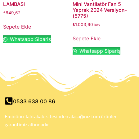
LAMBASI
Mini Vantilatör Fan 5
Yaprak 2024 Versiyon-
₺
649,62
(5775)
₺
1.003,60
kdv
Sepete Ekle
Sepete Ekle
Whatsapp Sipariş
Whatsapp Sipariş
0533 638 00 86
Eminönü Tahtakale sitesinden alacağınız tüm ürünler
garantimiz altındadır.