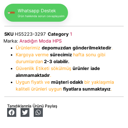
Whatsapp Destek
Ürün hakkında sorun cevaplayalım
SKU
HS5223-3297
Category
1
Marka:
Aradığın Moda HPS
Ürünlerimiz
depomuzdan
gönderilmektedir
.
Kargoya verme
sürecimiz
hafta sonu gibi
durumlardan
2-3
olabilir.
Güvenlik Etiketi sökülmüş
ürünler
iade
alınmamaktadır
.
Uygun fiyatlı ve
müşteri odaklı
bir yaklaşımla
kaliteli ürünleri uygun
fiyatlara sunmaktayız
.
Tanıdıklarınla Ürünü Paylaş