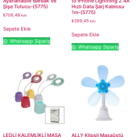
Ayarlanabilir Bardak Ve
to iPhone Lightning 2.4A
Şişe Tutucu-(5775)
Hızlı Data Şarj Kablosu
1m-(5775)
₺
706,48
kdv
₺
399,45
kdv
Sepete Ekle
Sepete Ekle
Whatsapp Sipariş
Whatsapp Sipariş
LEDLİ KALEMLİKLİ MASA
ALLY Klipsli Masaüstü