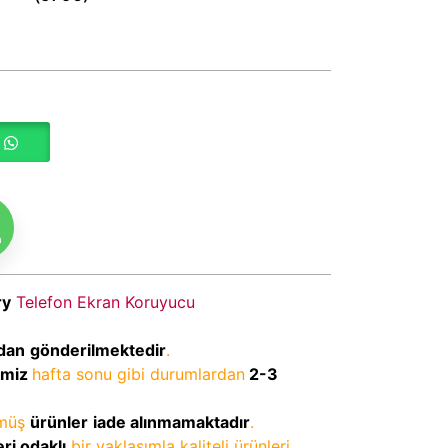
m
ry
Telefon Ekran Koruyucu
dan
gönderilmektedir
.
imiz
hafta sonu gibi durumlardan
2-3
lmüş
ürünler
iade alınmamaktadır
.
ri odaklı
bir yaklaşımla kaliteli ürünleri