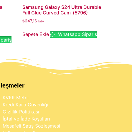
a
Samsung Galaxy S24 Ultra Durable
Full Glue Curved Cam-(5796)
₺
647,16
kdv
Sepete Ekle
Whatsapp Sipariş
pariş
zleşmeler
KVKK Metni
Kredi Kartı Güvenliği
Gizlilik Politikası
İptal ve İade Koşulları
Mesafeli Satış Sözleşmesi