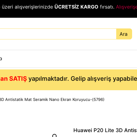
₺
üzeri alışverişlerinizde
ÜCRETSİZ KARGO
fırsatı.
Alışveriş
Ara
p
an SATIŞ
yapılmaktadır. Gelip alışveriş yapabil
3D Antistatik Mat Seramik Nano Ekran Koruyucu-(5796)
Huawei P20 Lite 3D Anti