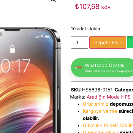
₺
107,68
kdv
10 adet stokta
Sepete Ekle
Whatsapp Destek
Ürün hakkında sorun cevaplayalı
SKU
HS5696-0151
Catego
Marka:
Aradığın Moda HPS
Ürünlerimiz
depomuz
Kargoya verme
sürec
olabilir.
Güvenlik Etiketi sökü
Uygun fiyatlı ve
müşte