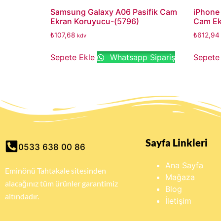
Samsung Galaxy A06 Pasifik Cam
iPhone 
Ekran Koruyucu-(5796)
Cam Ek
₺
107,68
₺
612,94
kdv
Sepete Ekle
Whatsapp Sipariş
Sepete
Sayfa Linkleri
0533 638 00 86
Ana Sayfa
Eminönü Tahtakale sitesinden
Mağaza
alacağınız tüm ürünler garantimiz
Blog
altındadır.
İletişim