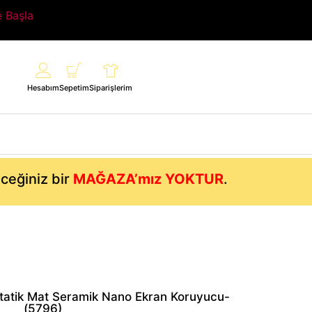
e Başla
Hesabım
Sepetim
Siparişlerim
eceğiniz bir
MAĞAZA’mız YOKTUR
.
statik Mat Seramik Nano Ekran Koruyucu-
(5796)