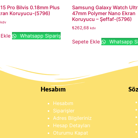
15 Pro Bilvis 0.18mm Plus
Samsung Galaxy Watch Ultr
ran Koruyucu-(5796)
47mm Polymer Nano Ekran
Koruyucu – Şeffaf-(5796)
kdv
₺
262,68
kdv
 Ekle
Whatsapp Sipariş
Sepete Ekle
Whatsapp Si
Hesabım
Sö
Hesabım
Siparişler
Adres Bilgileriniz
Hesap Detayları
Oturumu Kapat