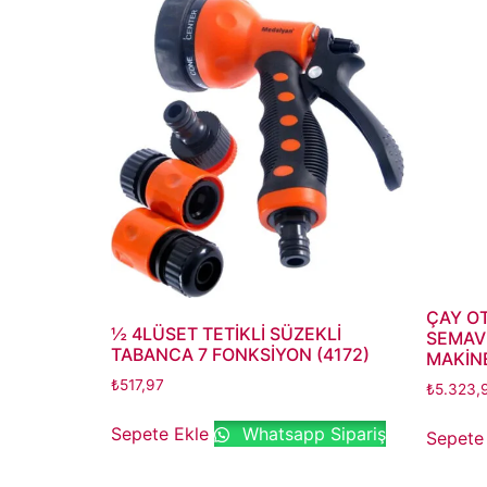
ÇAY O
½ 4LÜSET TETİKLİ SÜZEKLİ
SEMAVE
TABANCA 7 FONKSİYON (4172)
MAKİNE
₺
517,97
₺
5.323,
Sepete Ekle
Whatsapp Sipariş
Sepete