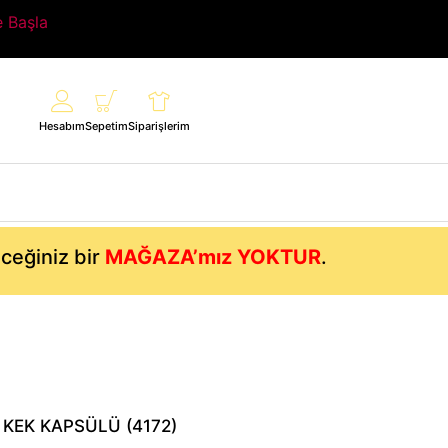
e Başla
Hesabım
Sepetim
Siparişlerim
eceğiniz bir
MAĞAZA’mız YOKTUR
.
 KEK KAPSÜLÜ (4172)