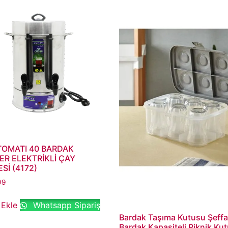
TOMATI 40 BARDAK
R ELEKTRİKLİ ÇAY
Sİ (4172)
99
 Ekle
Whatsapp Sipariş
Bardak Taşıma Kutusu Şeffa
Bardak Kapasiteli Piknik Ku