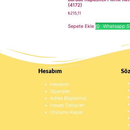
(4172)
₺
215,11
Sepete Ekle
Whatsapp Si
Hesabım
Sö
Hesabım
Siparişler
Adres Bilgileriniz
Hesap Detayları
Oturumu Kapat