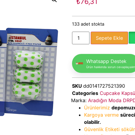
₺
76,31
133 adet stokta
Sepete Ekle
Whatsapp Destek
Ürün hakkında sorun cevaplayalı
SKU
dd0141727521390
Categories
Cupcake Kapsül
Marka:
Aradığın Moda DRP
Ürünlerimiz
depomuz
Kargoya verme
sürec
olabilir.
Güvenlik Etiketi sökü