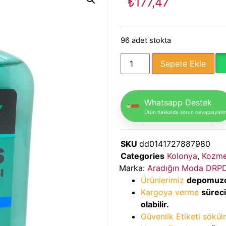
₺
177,47
96 adet stokta
Sepete Ekle
Whatsapp Destek
Ürün hakkında sorun cevaplayalı
SKU
dd0141727887980
Categories
Kolonya
,
Kozmet
Marka:
Aradığın Moda DRP
Ürünlerimiz
depomuz
Kargoya verme
sürec
olabilir.
Güvenlik Etiketi sökü