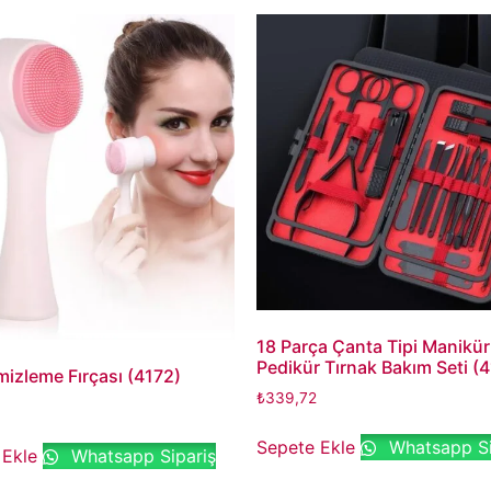
18 Parça Çanta Tipi Manikür
Pedikür Tırnak Bakım Seti (
izleme Fırçası (4172)
₺
339,72
Sepete Ekle
Whatsapp Si
 Ekle
Whatsapp Sipariş