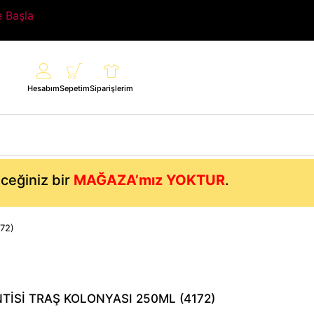
e Başla
Hesabım
Sepetim
Siparişlerim
eceğiniz bir
MAĞAZA’mız YOKTUR
.
72)
TİSİ TRAŞ KOLONYASI 250ML (4172)