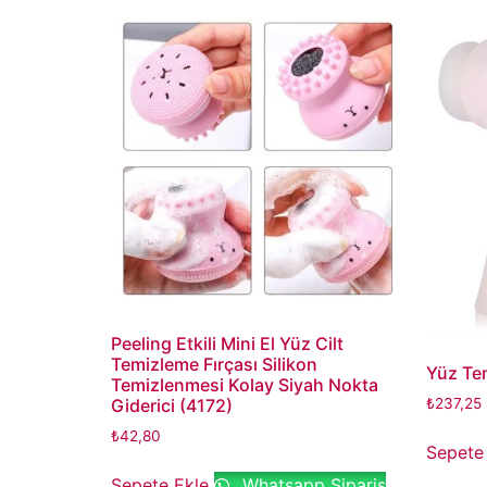
Peeling Etkili Mini El Yüz Cilt
Temizleme Fırçası Silikon
Yüz Tem
Temizlenmesi Kolay Siyah Nokta
Giderici (4172)
₺
237,25
₺
42,80
Sepete
Sepete Ekle
Whatsapp Sipariş