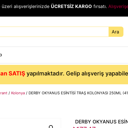
₺
üzeri alışverişlerinizde
ÜCRETSİZ KARGO
fırsatı.
Alışveriş
Ara
p
an SATIŞ
yapılmaktadır. Gelip alışveriş yapabil
rant
/
Kolonya
/ DERBY OKYANUS ESİNTİSİ TRAŞ KOLONYASI 250ML (41
DERBY OKYANUS ESİN