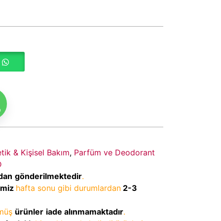
m
ik & Kişisel Bakım
,
Parfüm ve Deodorant
D
dan
gönderilmektedir
.
imiz
hafta sonu gibi durumlardan
2-3
lmüş
ürünler
iade alınmamaktadır
.