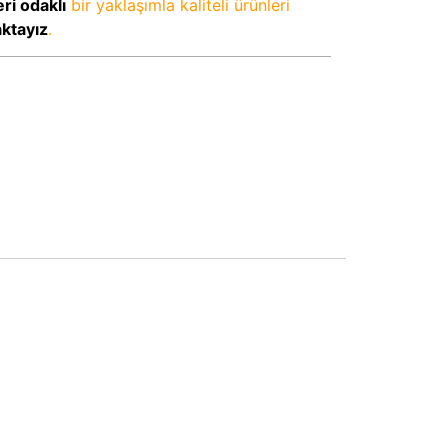
ri odaklı
bir yaklaşımla kaliteli ürünleri
aktayız
.