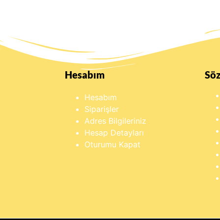
Hesabım
Sö
Hesabım
Siparişler
Adres Bilgileriniz
Hesap Detayları
Oturumu Kapat