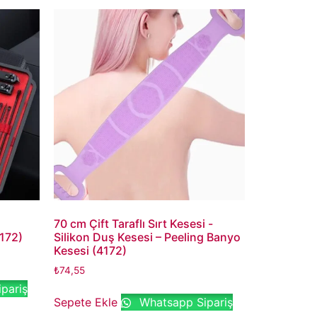
70 cm Çift Taraflı Sırt Kesesi -
4172)
Silikon Duş Kesesi – Peeling Banyo
Kesesi (4172)
₺
74,55
pariş
Sepete Ekle
Whatsapp Sipariş