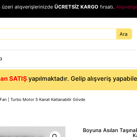
₺
üzeri alışverişlerinizde
ÜCRETSİZ KARGO
fırsatı.
Alışveriş
Ara
p
an SATIŞ
yapılmaktadır. Gelip alışveriş yapabil
 Fan | Turbo Motor 5 Kanat Katlanabilir Gövde
Boyuna Asılan Taşınab
K