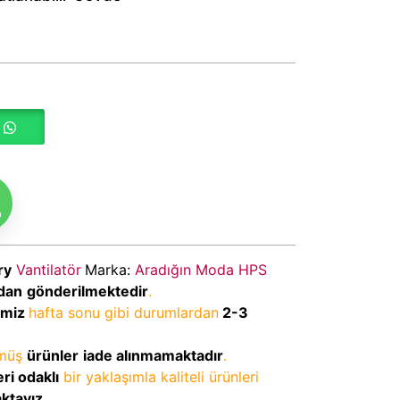
m
ry
Vantilatör
Marka:
Aradığın Moda HPS
dan
gönderilmektedir
.
imiz
hafta sonu gibi durumlardan
2-3
lmüş
ürünler
iade alınmamaktadır
.
ri odaklı
bir yaklaşımla kaliteli ürünleri
aktayız
.