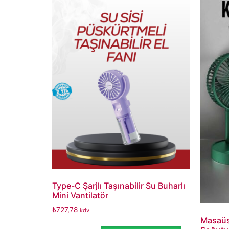
Type-C Şarjlı Taşınabilir Su Buharlı
Mini Vantilatör
₺
727,78
kdv
Masaüst