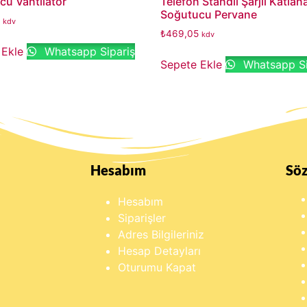
cu Vantilatör
Telefon Standlı Şarjlı Katlana
Soğutucu Pervane
kdv
₺
469,05
kdv
 Ekle
Whatsapp Sipariş
Sepete Ekle
Whatsapp Si
Hesabım
Sö
Hesabım
Siparişler
Adres Bilgileriniz
Hesap Detayları
Oturumu Kapat