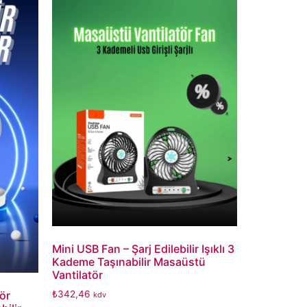
Mini USB Fan – Şarj Edilebilir Işıklı 3
Kademe Taşınabilir Masaüstü
Vantilatör
ör
₺
342,46
kdv