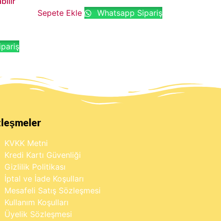
bilir
Sepete Ekle
Whatsapp Sipariş
pariş
zleşmeler
KVKK Metni
Kredi Kartı Güvenliği
Gizlilik Politikası
İptal ve İade Koşulları
Mesafeli Satış Sözleşmesi
Kullanım Koşulları
Üyelik Sözleşmesi