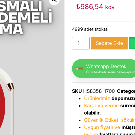
₺
986,54
kdv
4999 adet stokta
Sepete Ekle
Whatsapp Destek
Ürün hakkında sorun cevaplayalı
SKU
HS8358-1700
Catego
Ürünlerimiz
depomuz
Kargoya verme
sürec
olabilir.
Güvenlik Etiketi sökü
Uygun fiyatlı ve
müşte
uygun
fiyatlara sunm