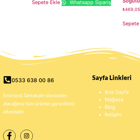
Soğutu
Sepete Ekle
Whatsapp Sipariş
₺
469,05
Sepete
Sayfa Linkleri
0533 638 00 86
Ana Sayfa
Eminönü Tahtakale sitesinden
Mağaza
alacağınız tüm ürünler garantimiz
Blog
altındadır.
İletişim