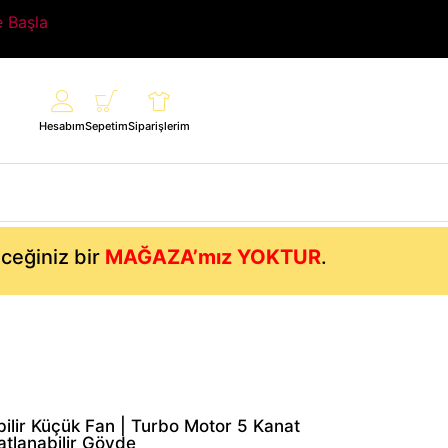
e Başla
Hesabım
Sepetim
Siparişlerim
eceğiniz bir
MAĞAZA’mız YOKTUR
.
ilir Küçük Fan | Turbo Motor 5 Kanat
atlanabilir Gövde