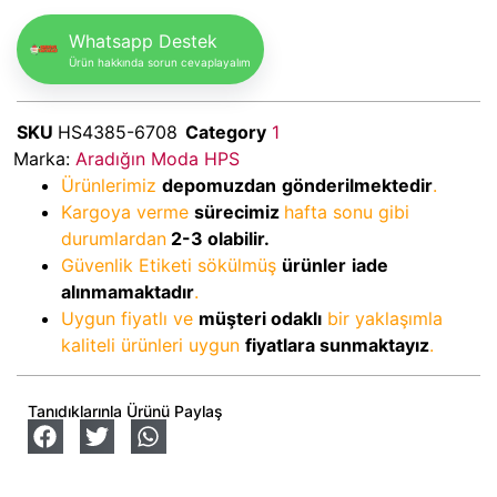
Whatsapp Destek
Ürün hakkında sorun cevaplayalım
SKU
HS4385-6708
Category
1
Marka:
Aradığın Moda HPS
Ürünlerimiz
depomuzdan
gönderilmektedir
.
Kargoya verme
sürecimiz
hafta sonu gibi
durumlardan
2-3
olabilir.
Güvenlik Etiketi sökülmüş
ürünler
iade
alınmamaktadır
.
Uygun fiyatlı ve
müşteri odaklı
bir yaklaşımla
kaliteli ürünleri uygun
fiyatlara sunmaktayız
.
Tanıdıklarınla Ürünü Paylaş