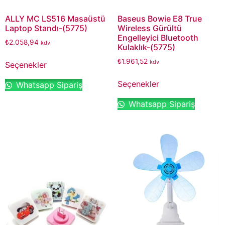
ALLY MC LS516 Masaüstü
Baseus Bowie E8 True
Laptop Standı-(5775)
Wireless Gürültü
Engelleyici Bluetooth
₺
2.058,94
kdv
Kulaklık-(5775)
₺
1.961,52
kdv
Seçenekler
Seçenekler
Whatsapp Sipariş
Whatsapp Sipariş