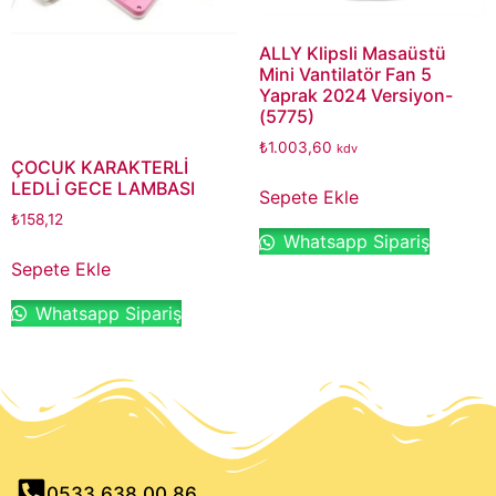
ALLY Klipsli Masaüstü
Mini Vantilatör Fan 5
Yaprak 2024 Versiyon-
(5775)
₺
1.003,60
kdv
ÇOCUK KARAKTERLİ
LEDLİ GECE LAMBASI
Sepete Ekle
₺
158,12
Whatsapp Sipariş
Sepete Ekle
Whatsapp Sipariş
0533 638 00 86