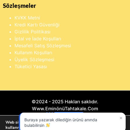
Sözleşmeler
KVKK Metni
Kredi Kartı Güvenliği
Gizlilik Politikası
İptal ve İade Koşulları
Mesafeli Satış Sözleşmesi
Kullanım Koşulları
Üyelik Sözleşmesi
Tüketici Yasası
©2024 - 2025 Hakları saklıdır.
Www.EminönüTahtakale.Com
×
Buraya yazarak dilediğin ürünü anında
Bu website "Sosyal Megapixel" projesidir.
Web sitemizde size en iyi deneyimi sunmak için çerezleri
bulabilirsin
kullanıyoruz.