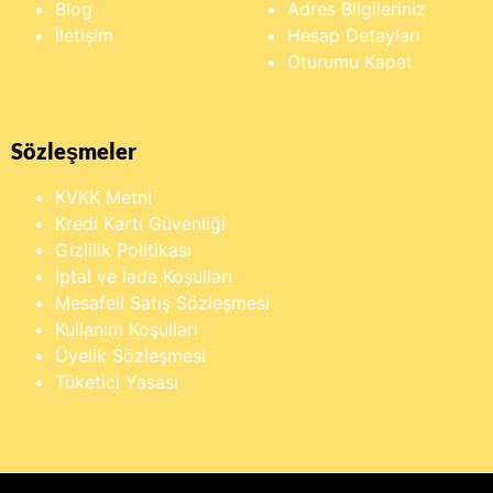
Blog
Adres Bilgileriniz
İletişim
Hesap Detayları
Oturumu Kapat
Sözleşmeler
KVKK Metni
Kredi Kartı Güvenliği
Gizlilik Politikası
İptal ve İade Koşulları
Mesafeli Satış Sözleşmesi
Kullanım Koşulları
Üyelik Sözleşmesi
Tüketici Yasası