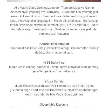
Ally Magic Glass Özel malzemeden Titanium Metal ve Camın
birleşmesiyle yapılmış özel koruyucu, Ekranında film yokmuş gibi
ekranı kullanabilirsiniz. Ekranını kir ve darbeden korur, çizilmesini
önler, Kolayca takıp çıkartılabilir, Hiçbir etki bırakmaz. Harika kalıp
kesimi sayesinde ekrana mükemmel uyar , Uzun ömürlüdür, Bütün
darbelere karşı maximum korur. Özel malzemeden cam şeklinde
yapılmış özel koruyucu
Yuvarlatılmış kenarlar
Kenarları elmas kesicilerle yuvarlatılmış olduğu için darbeleri daha iyi
dağıtıp, direnci arttırmaktadır.
% 35 Daha İnce
Magic Glass kalınlığı sadece 0.2.5mm´ dir ve kimyasal işlem görmüş,
şeffaf temperli cam ile üretilmiştir.
Yüzey Sertliği
Magic Glass yüzeyi düzenli PET film daha güçlü 8-9H, üç kat
güçlendirilmiş bir sertlik vardır. Bu özellik ile bıçak ve anahtarlar gibi
keskin nesneler ile bile Magic Glass çizilmez
Oleophobic Kaplama