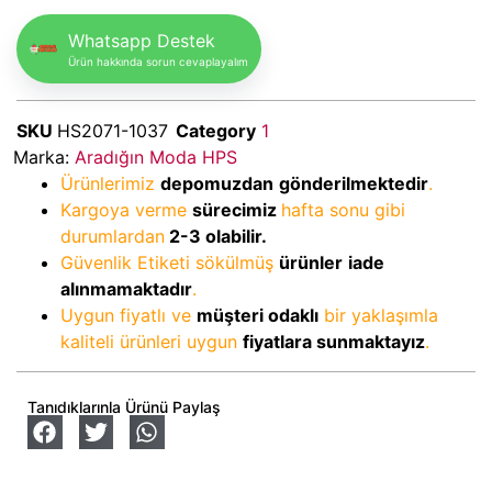
Whatsapp Destek
Ürün hakkında sorun cevaplayalım
SKU
HS2071-1037
Category
1
Marka:
Aradığın Moda HPS
Ürünlerimiz
depomuzdan
gönderilmektedir
.
Kargoya verme
sürecimiz
hafta sonu gibi
durumlardan
2-3
olabilir.
Güvenlik Etiketi sökülmüş
ürünler
iade
alınmamaktadır
.
Uygun fiyatlı ve
müşteri odaklı
bir yaklaşımla
kaliteli ürünleri uygun
fiyatlara sunmaktayız
.
Tanıdıklarınla Ürünü Paylaş