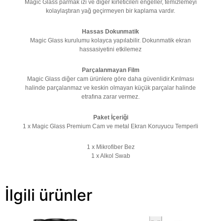
Magic Glass parmak izi ve diğer kirleticileri engeller, temizlemeyi
kolaylaştıran yağ geçirmeyen bir kaplama vardır.
Hassas Dokunmatik
Magic Glass kurulumu kolayca yapılabilir. Dokunmatik ekran
hassasiyetini etkilemez
Parça
lanmayan Film
Magic Glass diğer cam ürünlere göre daha güvenlidir.Kırılması
halinde
parça
lanmaz ve keskin olmayan küçük
parça
lar halinde
etrafına zarar vermez.
Paket İçeriği
1 x Magic Glass Premium Cam ve metal Ekran Koruyucu Temperli
1 x Mikrofiber Bez
1 x Alkol Swab
İlgili ürünler