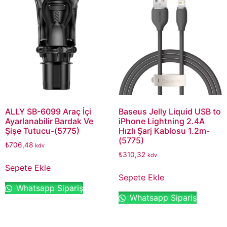
ALLY SB-6099 Araç İçi
Baseus Jelly Liquid USB to
Ayarlanabilir Bardak Ve
iPhone Lightning 2.4A
Şişe Tutucu-(5775)
Hızlı Şarj Kablosu 1.2m-
(5775)
₺
706,48
kdv
₺
310,32
kdv
Sepete Ekle
Sepete Ekle
Whatsapp Sipariş
Whatsapp Sipariş