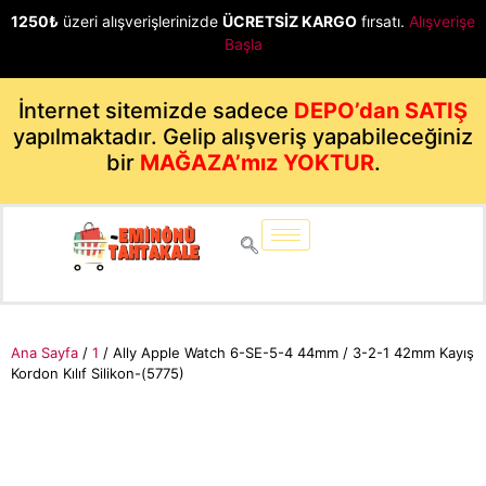
1250₺
üzeri alışverişlerinizde
ÜCRETSİZ KARGO
fırsatı.
Alışverişe
Başla
İnternet sitemizde sadece
DEPO’dan SATIŞ
yapılmaktadır. Gelip alışveriş yapabileceğiniz
bir
MAĞAZA’mız YOKTUR
.
Ana Sayfa
/
1
/ Ally Apple Watch 6-SE-5-4 44mm / 3-2-1 42mm Kayış
Kordon Kılıf Silikon-(5775)