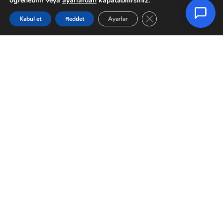
öğrenebilir veya
ayarlardan
kapatabilirsiniz.
GDPR çerez şeridini ka
Kabul et
Reddet
Ayarlar
Anasayfa
Hesabım
Sipariş Takip
Sepet
Baseus Liquid Silica Gel
ALLY Klipsli Masaüstü
iPhone 14 6.1 Silikon Kılıf +
Mini Vantilatör Fan 5
Tempered Ekran Koruyucu
Yaprak 2024 Versiyon-
Set-(5775)
(5775)
₺
458,88
₺
1.003,60
kdv
kdv
Seçenekler
Sepete Ekle
Whatsapp Sipariş
Whatsapp Sipariş