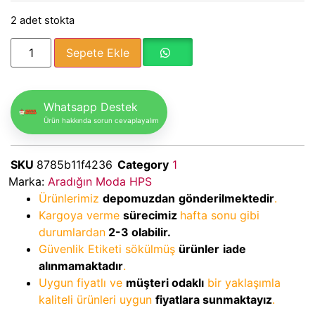
2 adet stokta
Sepete Ekle
Whatsapp Destek
Ürün hakkında sorun cevaplayalım
SKU
8785b11f4236
Category
1
Marka:
Aradığın Moda HPS
Ürünlerimiz
depomuzdan
gönderilmektedir
.
Kargoya verme
sürecimiz
hafta sonu gibi
durumlardan
2-3
olabilir.
Güvenlik Etiketi sökülmüş
ürünler
iade
alınmamaktadır
.
Uygun fiyatlı ve
müşteri odaklı
bir yaklaşımla
kaliteli ürünleri uygun
fiyatlara sunmaktayız
.