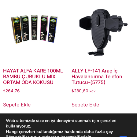
HAYAT ALFA KARE 100ML
ALLY LF-141 Araç İçi
BAMBU ÇUBUKLU MİX
Havalandırma Telefon
ORTAM ODA KOKUSU
Tutucu-(5775)
₺
264,76
₺
280,60
kdv
Sepete Ekle
Sepete Ekle
Whatsapp Sipariş
Whatsapp Sipariş
Web sitemizde size en iyi deneyimi sunmak için çerezleri
kullanıyoruz.
Hangi çerezleri kullandığımız hakkında daha fazla şey