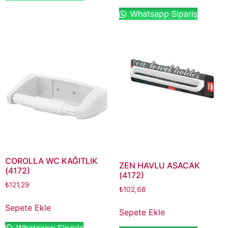
Whatsapp Sipariş
COROLLA WC KAĞITLIK
ZEN HAVLU ASACAK
(4172)
(4172)
₺
121,29
₺
102,68
Sepete Ekle
Sepete Ekle
Whatsapp Sipariş