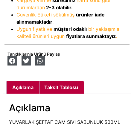
Kargoya verme
sürecimiz
hafta sonu gibi
durumlardan
2-3
olabilir.
Güvenlik Etiketi sökülmüş
ürünler
iade
alınmamaktadır
.
Uygun fiyatlı ve
müşteri odaklı
bir yaklaşımla
kaliteli ürünleri uygun
fiyatlara sunmaktayız
.
Tanıdıklarınla Ürünü Paylaş
Açıklama
Taksit Tablosu
Açıklama
YUVARLAK ŞEFFAF CAM SIVI SABUNLUK 500ML