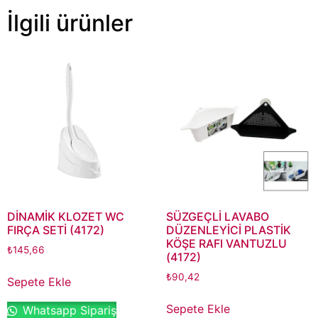
İlgili ürünler
DİNAMİK KLOZET WC
SÜZGEÇLİ LAVABO
FIRÇA SETİ (4172)
DÜZENLEYİCİ PLASTİK
KÖŞE RAFI VANTUZLU
₺
145,66
(4172)
₺
90,42
Sepete Ekle
Sepete Ekle
Whatsapp Sipariş