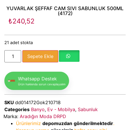
YUVARLAK ŞEFFAF CAM SIVI SABUNLUK 500ML
(4172)
₺
240,52
21 adet stokta
Sepete Ekle
Whatsapp Destek
Ürün hakkında sorun cevaplayalım
SKU
dd014172Gok210718
Categories
Banyo
,
Ev - Mobilya
,
Sabunluk
Marka:
Aradığın Moda DRPD
Ürünlerimiz
depomuzdan
gönderilmektedir
.