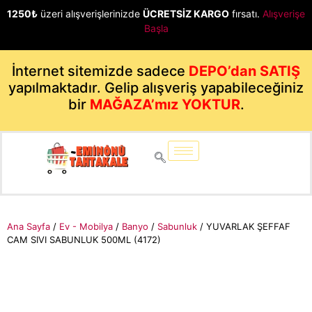
1250₺
üzeri alışverişlerinizde
ÜCRETSİZ KARGO
fırsatı.
Alışverişe
Başla
İnternet sitemizde sadece
DEPO’dan SATIŞ
yapılmaktadır. Gelip alışveriş yapabileceğiniz
bir
MAĞAZA’mız YOKTUR
.
Ana Sayfa
/
Ev - Mobilya
/
Banyo
/
Sabunluk
/ YUVARLAK ŞEFFAF
CAM SIVI SABUNLUK 500ML (4172)