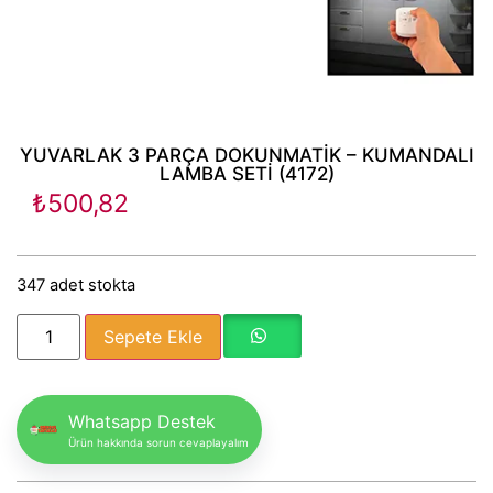
YUVARLAK 3 PARÇA DOKUNMATİK – KUMANDALI
LAMBA SETİ (4172)
₺
500,82
347 adet stokta
Sepete Ekle
Whatsapp Destek
Ürün hakkında sorun cevaplayalım