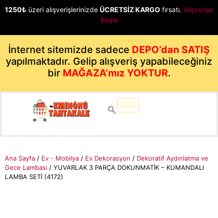
1250₺
üzeri alışverişlerinizde
ÜCRETSİZ KARGO
fırsatı.
Alışverişe
Başla
İnternet sitemizde sadece
DEPO’dan SATIŞ
yapılmaktadır. Gelip alışveriş yapabileceğiniz
bir
MAĞAZA’mız YOKTUR
.
Ana Sayfa
/
Ev - Mobilya
/
Ev Dekorasyon
/
Dekoratif Aydınlatma ve
Gece Lambası
/ YUVARLAK 3 PARÇA DOKUNMATİK – KUMANDALI
LAMBA SETİ (4172)