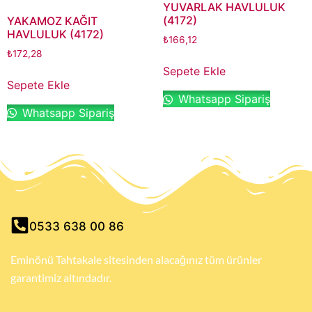
YUVARLAK HAVLULUK
(4172)
YAKAMOZ KAĞIT
HAVLULUK (4172)
₺
166,12
₺
172,28
Sepete Ekle
Sepete Ekle
Whatsapp Sipariş
Whatsapp Sipariş
0533 638 00 86
Eminönü Tahtakale sitesinden alacağınız tüm ürünler
garantimiz altındadır.