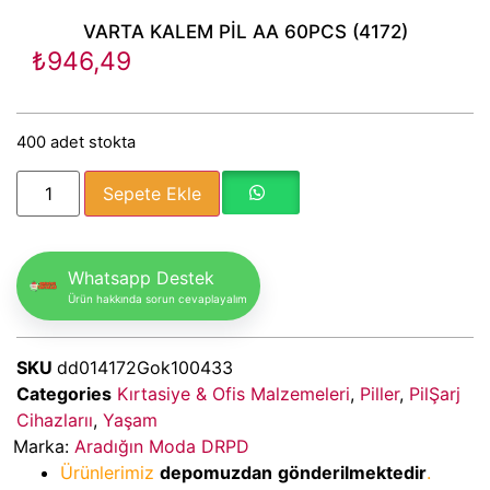
VARTA KALEM PİL AA 60PCS (4172)
₺
946,49
400 adet stokta
Sepete Ekle
Whatsapp Destek
Ürün hakkında sorun cevaplayalım
SKU
dd014172Gok100433
Categories
Kırtasiye & Ofis Malzemeleri
,
Piller
,
PilŞarj
Cihazlarıı
,
Yaşam
Marka:
Aradığın Moda DRPD
Ürünlerimiz
depomuzdan
gönderilmektedir
.