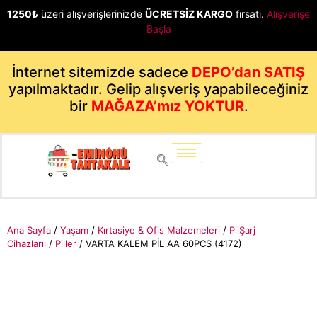
1250₺
üzeri alışverişlerinizde
ÜCRETSİZ KARGO
fırsatı.
Alışverişe
Başla
İnternet sitemizde sadece
DEPO’dan SATIŞ
yapılmaktadır. Gelip alışveriş yapabileceğiniz
bir
MAĞAZA’mız YOKTUR
.
Ana Sayfa
/
Yaşam
/
Kırtasiye & Ofis Malzemeleri
/
PilŞarj
Cihazlarıı
/
Piller
/ VARTA KALEM PİL AA 60PCS (4172)