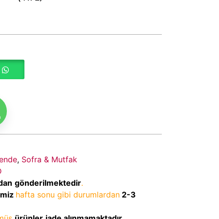
m
ende
,
Sofra & Mutfak
D
dan
gönderilmektedir
.
imiz
hafta sonu gibi durumlardan
2-3
lmüş
ürünler
iade alınmamaktadır
.