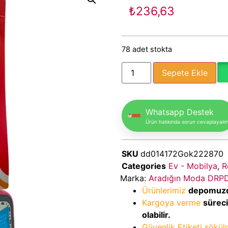
₺
236,63
78 adet stokta
Sepete Ekle
Whatsapp Destek
Ürün hakkında sorun cevaplayalı
SKU
dd014172Gok222870
Categories
Ev - Mobilya
,
R
Marka:
Aradığın Moda DRP
Ürünlerimiz
depomuz
Kargoya verme
sürec
olabilir.
Güvenlik Etiketi sökü