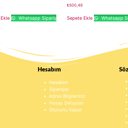
₺
500,46
 Ekle
Whatsapp Sipariş
Sepete Ekle
Whatsapp Si
Hesabım
Sö
Hesabım
Siparişler
Adres Bilgileriniz
Hesap Detayları
Oturumu Kapat