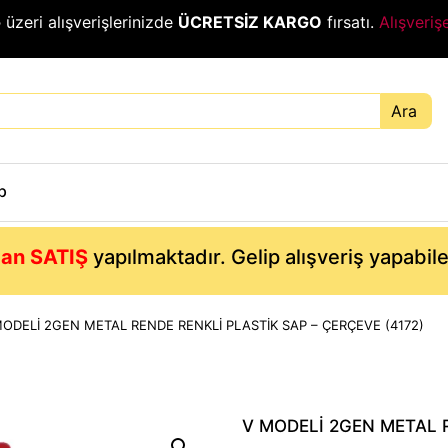
₺
üzeri alışverişlerinizde
ÜCRETSİZ KARGO
fırsatı.
Alışveriş
Ara
p
an SATIŞ
yapılmaktadır. Gelip alışveriş yapabil
MODELİ 2GEN METAL RENDE RENKLİ PLASTİK SAP – ÇERÇEVE (4172)
V MODELİ 2GEN METAL 