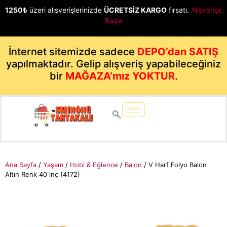
1250₺
üzeri alışverişlerinizde
ÜCRETSİZ KARGO
fırsatı.
Alışverişe
Başla
İnternet sitemizde sadece
DEPO’dan SATIŞ
yapılmaktadır. Gelip alışveriş yapabileceğiniz
bir
MAĞAZA’mız YOKTUR
.
Ana Sayfa
/
Yaşam
/
Hobi & Eğlence
/
Balon
/ V Harf Folyo Balon
Altın Renk 40 inç (4172)