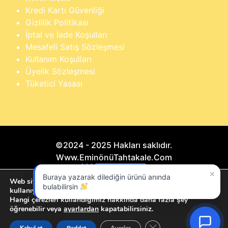
Kredi Kartı Güvenliği
Gizlilik Politikası
İptal ve İade Koşulları
Mesafeli Satış Sözleşmesi
Kullanım Koşulları
Üyelik Sözleşmesi
Tüketici Yasası
©2024 - 2025 Hakları saklıdır.
Www.EminönüTahtakale.Com
×
Buraya yazarak dilediğin ürünü anında
Bu website "Sosyal Megapixel" projesidir.
Web sitemizde size en iyi deneyimi sunmak için çerezleri
bulabilirsin
kullanıyoruz.
Hangi çerezleri kullandığımız hakkında daha fazla şey
öğrenebilir veya
ayarlardan
kapatabilirsiniz.
GDPR çerez şeridini ka