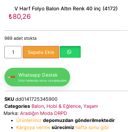
V Harf Folyo Balon Altın Renk 40 inç (4172)
₺
80,26
989 adet stokta
Sepete Ekle
Whatsapp Destek
Ürün hakkında sorun cevaplayalım
SKU
dd0141725345900
Categories
Balon
,
Hobi & Eğlence
,
Yaşam
Marka:
Aradığın Moda DRPD
Ürünlerimiz
depomuzdan
gönderilmektedir
.
Kargoya verme
sürecimiz
hafta sonu gibi