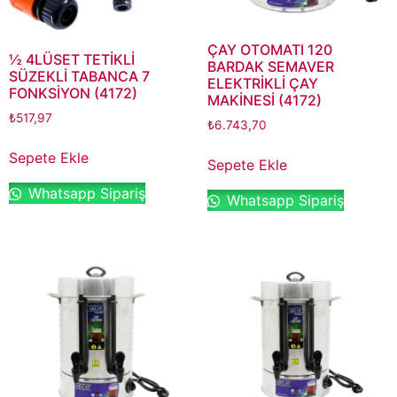
ÇAY OTOMATI 120
½ 4LÜSET TETİKLİ
BARDAK SEMAVER
SÜZEKLİ TABANCA 7
ELEKTRİKLİ ÇAY
FONKSİYON (4172)
MAKİNESİ (4172)
₺
517,97
₺
6.743,70
Sepete Ekle
Sepete Ekle
Whatsapp Sipariş
Whatsapp Sipariş