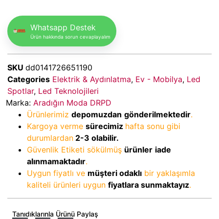
Whatsapp Destek
Ürün hakkında sorun cevaplayalım
SKU
dd0141726651190
Categories
Elektrik & Aydınlatma
,
Ev - Mobilya
,
Led
Spotlar
,
Led Teknolojileri
Marka:
Aradığın Moda DRPD
Ürünlerimiz
depomuzdan
gönderilmektedir
.
Kargoya verme
sürecimiz
hafta sonu gibi
durumlardan
2-3
olabilir.
Güvenlik Etiketi sökülmüş
ürünler
iade
alınmamaktadır
.
Uygun fiyatlı ve
müşteri odaklı
bir yaklaşımla
kaliteli ürünleri uygun
fiyatlara sunmaktayız
.
Tanıdıklarınla Ürünü Paylaş