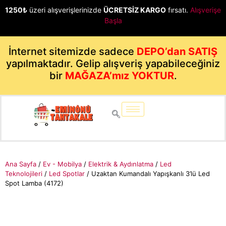
1250₺
üzeri alışverişlerinizde
ÜCRETSİZ KARGO
fırsatı.
Alışverişe
Başla
İnternet sitemizde sadece
DEPO’dan SATIŞ
yapılmaktadır. Gelip alışveriş yapabileceğiniz
bir
MAĞAZA’mız YOKTUR
.
Ana Sayfa
/
Ev - Mobilya
/
Elektrik & Aydınlatma
/
Led
Teknolojileri
/
Led Spotlar
/ Uzaktan Kumandalı Yapışkanlı 3’lü Led
Spot Lamba (4172)