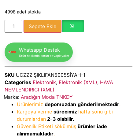
4998 adet stokta
Sepete Ekle
Whatsapp Destek
Ürün hakkında sorun cevaplayalım
SKU
UCZZZIŞIKLIFAN5005SİYAH-1
Categories
Elektronik
,
Elektronik (XML)
,
HAVA
NEMLENDIRICI (XML)
Marka:
Aradığın Moda TNKDY
Ürünlerimiz
depomuzdan
gönderilmektedir
.
Kargoya verme
sürecimiz
hafta sonu gibi
durumlardan
2-3
olabilir.
Güvenlik Etiketi sökülmüş
ürünler
iade
alınmamaktadır
.