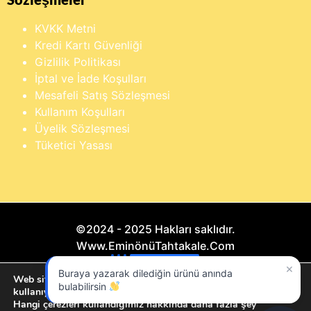
KVKK Metni
Kredi Kartı Güvenliği
Gizlilik Politikası
İptal ve İade Koşulları
Mesafeli Satış Sözleşmesi
Kullanım Koşulları
Üyelik Sözleşmesi
Tüketici Yasası
©2024 - 2025 Hakları saklıdır.
Www.EminönüTahtakale.Com
×
Buraya yazarak dilediğin ürünü anında
Bu website "Sosyal Megapixel" projesidir.
Web sitemizde size en iyi deneyimi sunmak için çerezleri
bulabilirsin
kullanıyoruz.
Hangi çerezleri kullandığımız hakkında daha fazla şey