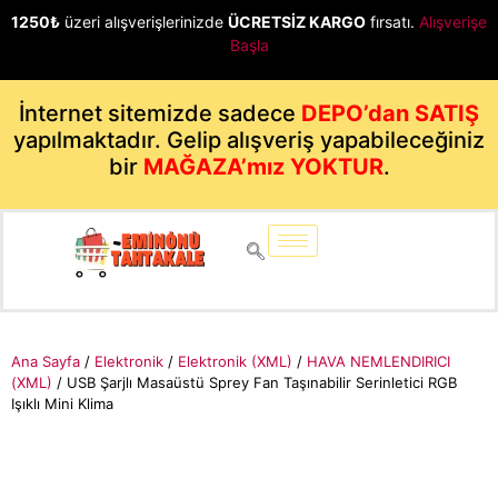
1250₺
üzeri alışverişlerinizde
ÜCRETSİZ KARGO
fırsatı.
Alışverişe
Başla
İnternet sitemizde sadece
DEPO’dan SATIŞ
yapılmaktadır. Gelip alışveriş yapabileceğiniz
bir
MAĞAZA’mız YOKTUR
.
Ana Sayfa
/
Elektronik
/
Elektronik (XML)
/
HAVA NEMLENDIRICI
(XML)
/ USB Şarjlı Masaüstü Sprey Fan Taşınabilir Serinletici RGB
Işıklı Mini Klima