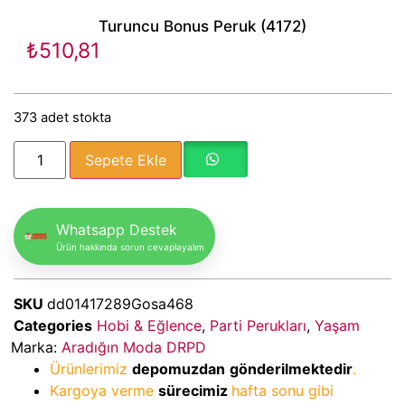
Turuncu Bonus Peruk (4172)
₺
510,81
373 adet stokta
Sepete Ekle
Whatsapp Destek
Ürün hakkında sorun cevaplayalım
SKU
dd01417289Gosa468
Categories
Hobi & Eğlence
,
Parti Perukları
,
Yaşam
Marka:
Aradığın Moda DRPD
Ürünlerimiz
depomuzdan
gönderilmektedir
.
Kargoya verme
sürecimiz
hafta sonu gibi