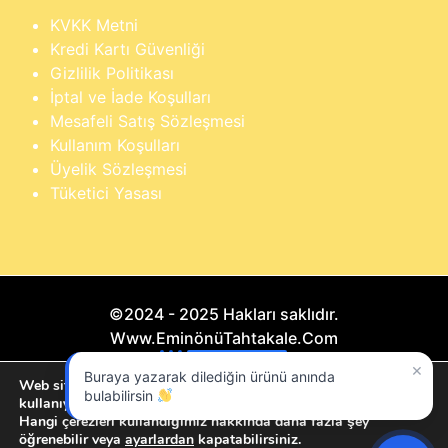
KVKK Metni
Kredi Kartı Güvenliği
Gizlilik Politikası
İptal ve İade Koşulları
Mesafeli Satış Sözleşmesi
Kullanım Koşulları
Üyelik Sözleşmesi
Tüketici Yasası
©2024 - 2025 Hakları saklıdır.
Www.EminönüTahtakale.Com
×
Buraya yazarak dilediğin ürünü anında
Bu website "Sosyal Megapixel" projesidir.
Web sitemizde size en iyi deneyimi sunmak için çerezleri
bulabilirsin
kullanıyoruz.
Hangi çerezleri kullandığımız hakkında daha fazla şey
öğrenebilir veya
ayarlardan
kapatabilirsiniz.