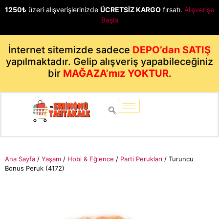
1250₺
üzeri alışverişlerinizde
ÜCRETSİZ KARGO
fırsatı.
Alışverişe
Başla
İnternet sitemizde sadece
DEPO’dan SATIŞ
yapılmaktadır. Gelip alışveriş yapabileceğiniz
bir
MAĞAZA’mız YOKTUR
.
Ana Sayfa
/
Yaşam
/
Hobi & Eğlence
/
Parti Perukları
/ Turuncu
Bonus Peruk (4172)