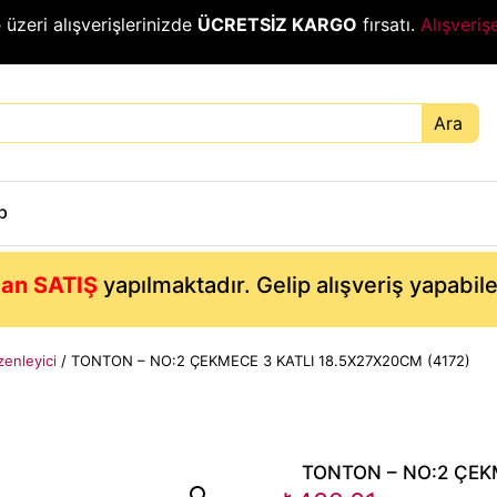
₺
üzeri alışverişlerinizde
ÜCRETSİZ KARGO
fırsatı.
Alışveriş
Ara
p
an SATIŞ
yapılmaktadır. Gelip alışveriş yapabil
enleyici
/ TONTON – NO:2 ÇEKMECE 3 KATLI 18.5X27X20CM (4172)
TONTON – NO:2 ÇEKM