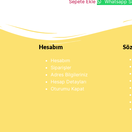
Sepete Ekle
Whatsapp Si
Hesabım
Sö
Hesabım
Siparişler
Adres Bilgileriniz
Hesap Detayları
Oturumu Kapat