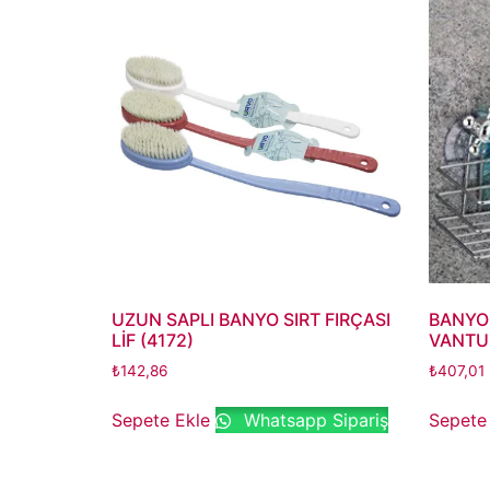
UZUN SAPLI BANYO SIRT FIRÇASI
BANYO
LİF (4172)
VANTUZ
₺
142,86
₺
407,01
Sepete Ekle
Whatsapp Sipariş
Sepete