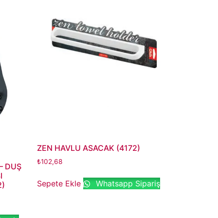
ZEN HAVLU ASACAK (4172)
₺
102,68
– DUŞ
I
Sepete Ekle
Whatsapp Sipariş
2)