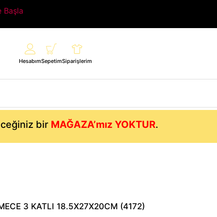
e Başla
Hesabım
Sepetim
Siparişlerim
eceğiniz bir
MAĞAZA’mız YOKTUR
.
ECE 3 KATLI 18.5X27X20CM (4172)