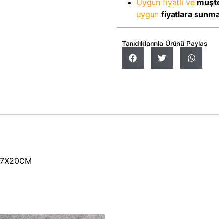
Uygun fiyatlı ve
müşte
uygun
fiyatlara sunm
Tanıdıklarınla Ürünü Paylaş
27X20CM