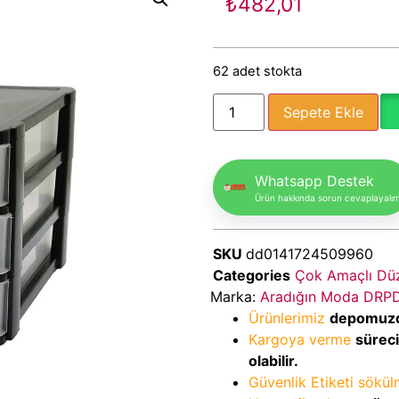
₺
482,01
62 adet stokta
Sepete Ekle
Whatsapp Destek
Ürün hakkında sorun cevaplayalı
SKU
dd0141724509960
Categories
Çok Amaçlı Düz
Marka:
Aradığın Moda DRP
Ürünlerimiz
depomuz
Kargoya verme
sürec
olabilir.
Güvenlik Etiketi sökü