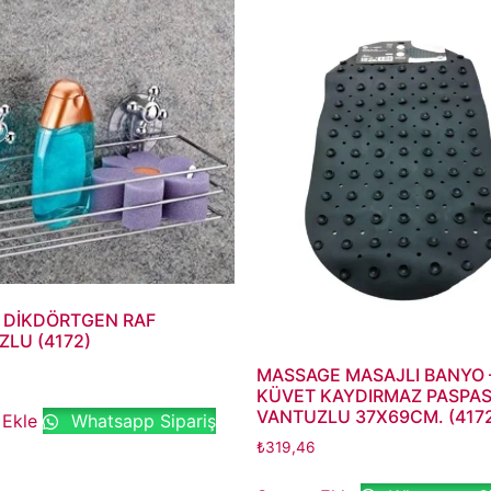
 DİKDÖRTGEN RAF
LU (4172)
MASSAGE MASAJLI BANYO 
KÜVET KAYDIRMAZ PASPAS
VANTUZLU 37X69CM. (417
 Ekle
Whatsapp Sipariş
₺
319,46