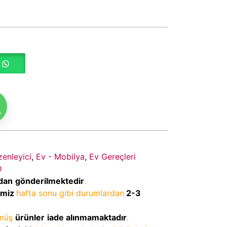
m
enleyici
,
Ev - Mobilya
,
Ev Gereçleri
D
dan
gönderilmektedir
.
imiz
hafta sonu gibi durumlardan
2-3
lmüş
ürünler
iade alınmamaktadır
.