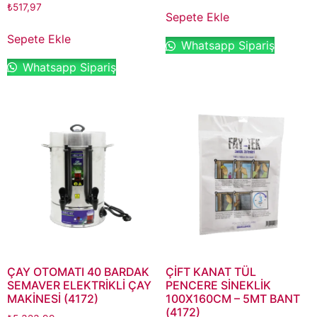
₺
517,97
Sepete Ekle
Sepete Ekle
Whatsapp Sipariş
Whatsapp Sipariş
ÇAY OTOMATI 40 BARDAK
ÇİFT KANAT TÜL
SEMAVER ELEKTRİKLİ ÇAY
PENCERE SİNEKLİK
MAKİNESİ (4172)
100X160CM – 5MT BANT
(4172)