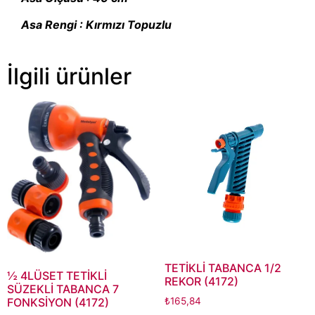
Asa Rengi : Kırmızı Topuzlu
İlgili ürünler
TETİKLİ TABANCA 1/2
½ 4LÜSET TETİKLİ
REKOR (4172)
SÜZEKLİ TABANCA 7
₺
165,84
FONKSİYON (4172)