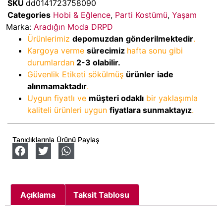
SKU
dd0141723758090
Categories
Hobi & Eğlence
,
Parti Kostümü
,
Yaşam
Marka:
Aradığın Moda DRPD
Ürünlerimiz
depomuzdan
gönderilmektedir
.
Kargoya verme
sürecimiz
hafta sonu gibi
durumlardan
2-3
olabilir.
Güvenlik Etiketi sökülmüş
ürünler
iade
alınmamaktadır
.
Uygun fiyatlı ve
müşteri odaklı
bir yaklaşımla
kaliteli ürünleri uygun
fiyatlara sunmaktayız
.
Tanıdıklarınla Ürünü Paylaş
Açıklama
Taksit Tablosu