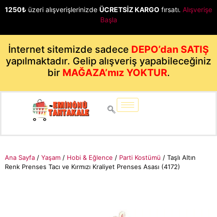
1250₺
üzeri alışverişlerinizde
ÜCRETSİZ KARGO
fırsatı.
Alışverişe
Başla
İnternet sitemizde sadece
DEPO’dan SATIŞ
yapılmaktadır. Gelip alışveriş yapabileceğiniz
bir
MAĞAZA’mız YOKTUR
.
Ana Sayfa
/
Yaşam
/
Hobi & Eğlence
/
Parti Kostümü
/ Taşlı Altın
Renk Prenses Tacı ve Kırmızı Kraliyet Prenses Asası (4172)