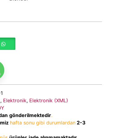
m
1
)
,
Elektronik
,
Elektronik (XML)
DY
dan
gönderilmektedir
.
imiz
hafta sonu gibi durumlardan
2-3
lmüş
ürünler
iade alınmamaktadır
.