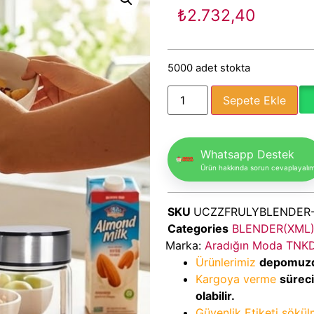
₺
2.732,40
5000 adet stokta
Sepete Ekle
Whatsapp Destek
Ürün hakkında sorun cevaplayalı
SKU
UCZZFRULYBLENDER-
Categories
BLENDER(XML
Marka:
Aradığın Moda TNK
Ürünlerimiz
depomuz
Kargoya verme
sürec
olabilir.
Güvenlik Etiketi sökü