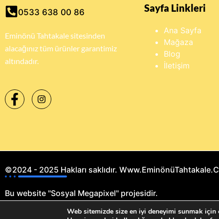
Sayfa Linkleri
0533 638 00 86
Ana Sayfa
Eminönü Tahtakale sitesinden
Mağaza
alacağınız tüm ürünler garantimiz
Blog
altındadır.
İletişim
©2024 - 2025 Hakları saklıdır. Www.EminönüTahtakale.
Bu website "Sosyal Megapixel" projesidir.
Web sitemizde size en iyi deneyimi sunmak için ç