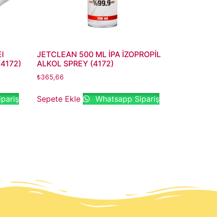
El
JETCLEAN 500 ML İPA İZOPROPİL
(4172)
ALKOL SPREY (4172)
₺
365,66
pariş
Sepete Ekle
Whatsapp Sipariş