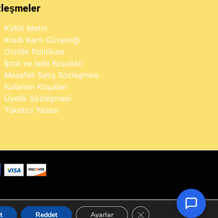
zleşmeler
KVKK Metni
Kredi Kartı Güvenliği
Gizlilik Politikası
İptal ve İade Koşulları
Mesafeli Satış Sözleşmesi
Kullanım Koşulları
Üyelik Sözleşmesi
Tüketici Yasası
×
Buraya yazarak dilediğin ürünü
anında bulabilirsin
GDPR çerez şeridini kapa
t
Reddet
Ayarlar