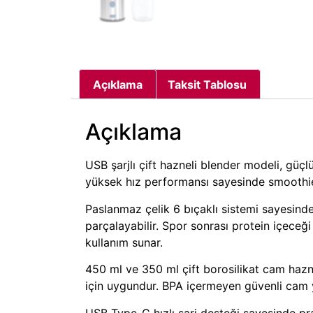
Açıklama
Taksit Tablosu
Açıklama
USB şarjlı çift hazneli blender modeli, güçlü
yüksek hız performansı sayesinde smoothie, 
Paslanmaz çelik 6 bıçaklı sistemi sayesinde
parçalayabilir. Spor sonrası protein içeceğ
kullanım sunar.
450 ml ve 350 ml çift borosilikat cam hazn
için uygundur. BPA içermeyen güvenli cam ya
USB Type-C hızlı şarj desteği sayesinde pr