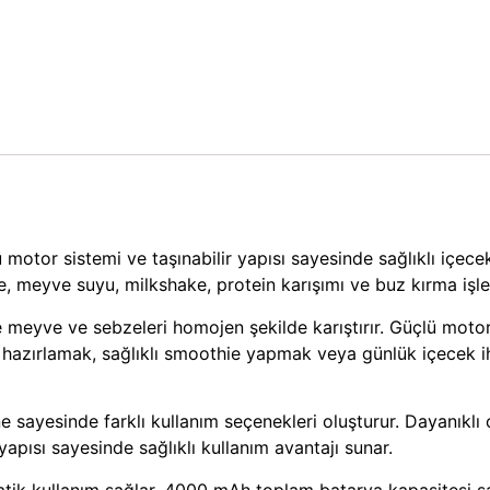
 motor sistemi ve taşınabilir yapısı sayesinde sağlıklı içecek
meyve suyu, milkshake, protein karışımı ve buz kırma işleml
 meyve ve sebzeleri homojen şekilde karıştırır. Güçlü motor
i hazırlamak, sağlıklı smoothie yapmak veya günlük içecek ih
e sayesinde farklı kullanım seçenekleri oluşturur. Dayanıkl
pısı sayesinde sağlıklı kullanım avantajı sunar.
atik kullanım sağlar. 4000 mAh toplam batarya kapasitesi 