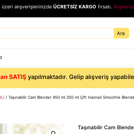
₺
üzeri alışverişlerinizde
ÜCRETSİZ KARGO
fırsatı.
Alışveriş
Ara
p
an SATIŞ
yapılmaktadır. Gelip alışveriş yapabil
L)
/ Taşınabilir Cam Blender 450 ml 350 ml Çift Hazneli Smoothie Blend
Taşınabilir Cam Blende