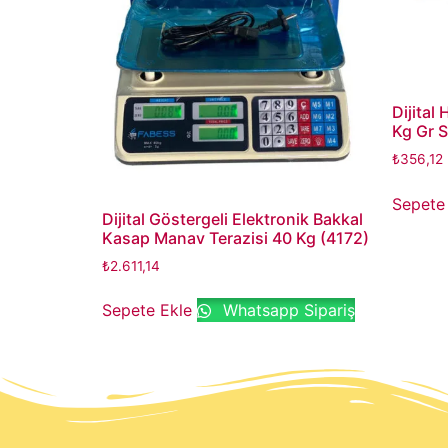
Dijital
Kg Gr S
₺
356,12
Sepete
Dijital Göstergeli Elektronik Bakkal
Kasap Manav Terazisi 40 Kg (4172)
₺
2.611,14
Sepete Ekle
Whatsapp Sipariş