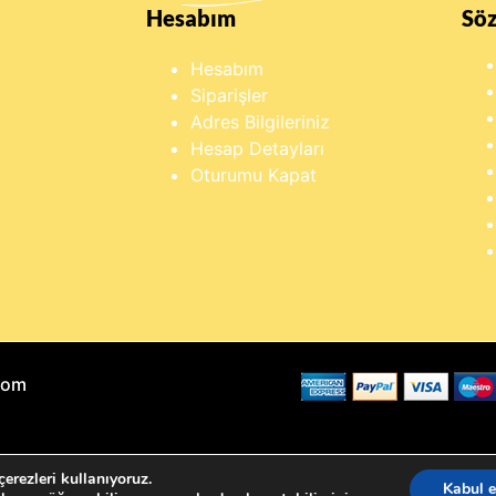
Hesabım
Sö
Hesabım
Siparişler
Adres Bilgileriniz
Hesap Detayları
Oturumu Kapat
Com
erezleri kullanıyoruz.
Kabul e