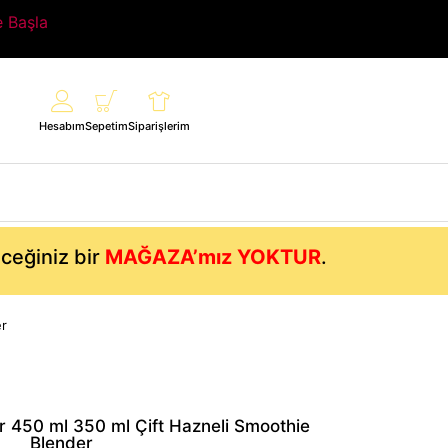
e Başla
Hesabım
Sepetim
Siparişlerim
eceğiniz bir
MAĞAZA’mız YOKTUR
.
er
r 450 ml 350 ml Çift Hazneli Smoothie
Blender