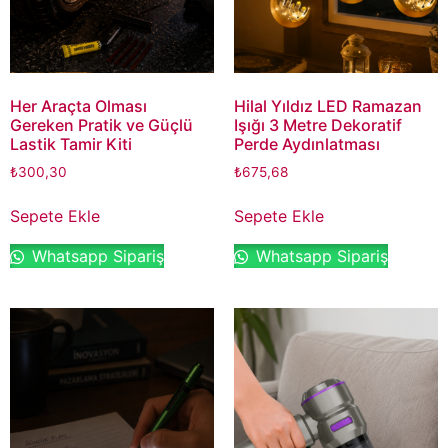
Her Araçta Olması
Hilal Yıldız LED Ramazan
Gereken Pratik ve Güçlü
Işığı 3 Metre Dekoratif
Lastik Tamir Kiti
Perde Aydınlatması
₺
300,30
₺
675,68
Sepete Ekle
Sepete Ekle
Whatsapp Sipariş
Whatsapp Sipariş