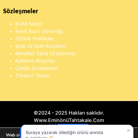
Sözleşmeler
KVKK Metni
Kredi Kartı Güvenliği
Gizlilik Politikası
İptal ve İade Koşulları
Mesafeli Satış Sözleşmesi
Kullanım Koşulları
Üyelik Sözleşmesi
Tüketici Yasası
©2024 - 2025 Hakları saklıdır.
Www.EminönüTahtakale.Com
×
Buraya yazarak dilediğin ürünü anında
Bu website "Sosyal Megapixel" projesidir.
Web sitemizde size en iyi deneyimi sunmak için çerezleri