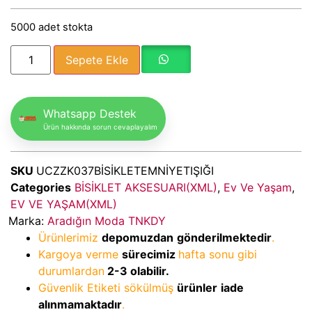
5000 adet stokta
Sepete Ekle
Whatsapp Destek
Ürün hakkında sorun cevaplayalım
SKU
UCZZK037BİSİKLETEMNİYETIŞIĞI
Categories
BİSİKLET AKSESUARI(XML)
,
Ev Ve Yaşam
,
EV VE YAŞAM(XML)
Marka:
Aradığın Moda TNKDY
Ürünlerimiz
depomuzdan
gönderilmektedir
.
Kargoya verme
sürecimiz
hafta sonu gibi
durumlardan
2-3
olabilir.
Güvenlik Etiketi sökülmüş
ürünler
iade
alınmamaktadır
.