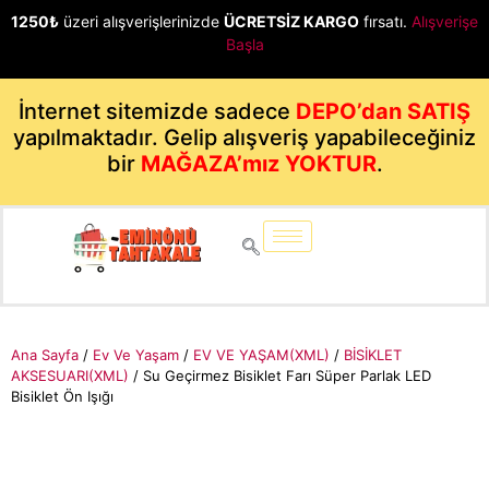
1250₺
üzeri alışverişlerinizde
ÜCRETSİZ KARGO
fırsatı.
Alışverişe
Başla
İnternet sitemizde sadece
DEPO’dan SATIŞ
yapılmaktadır. Gelip alışveriş yapabileceğiniz
bir
MAĞAZA’mız YOKTUR
.
Ana Sayfa
/
Ev Ve Yaşam
/
EV VE YAŞAM(XML)
/
BİSİKLET
AKSESUARI(XML)
/ Su Geçirmez Bisiklet Farı Süper Parlak LED
Bisiklet Ön Işığı