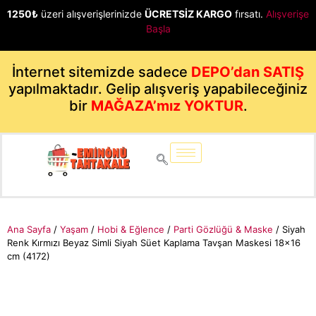
1250₺
üzeri alışverişlerinizde
ÜCRETSİZ KARGO
fırsatı.
Alışverişe
Başla
İnternet sitemizde sadece
DEPO’dan SATIŞ
yapılmaktadır. Gelip alışveriş yapabileceğiniz
bir
MAĞAZA’mız YOKTUR
.
Ana Sayfa
/
Yaşam
/
Hobi & Eğlence
/
Parti Gözlüğü & Maske
/ Siyah
Renk Kırmızı Beyaz Simli Siyah Süet Kaplama Tavşan Maskesi 18×16
cm (4172)