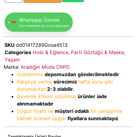
Whatsapp Destek
Ürün hakkında sorun cevaplayalım
SKU
dd01417289Gosa4513
Categories
Hobi & Eğlence
,
Parti Gözlüğü & Maske
,
Yaşam
Marka:
Aradığın Moda DRPD
Ürünlerimiz
depomuzdan
gönderilmektedir
.
Kargoya verme
sürecimiz
hafta sonu gibi
durumlardan
2-3
olabilir.
Güvenlik Etiketi sökülmüş
ürünler
iade
alınmamaktadır
.
Uygun fiyatlı ve
müşteri odaklı
bir yaklaşımla
kaliteli ürünleri uygun
fiyatlara sunmaktayız
.
Tanıdıklarınla Ürünü Paylaş