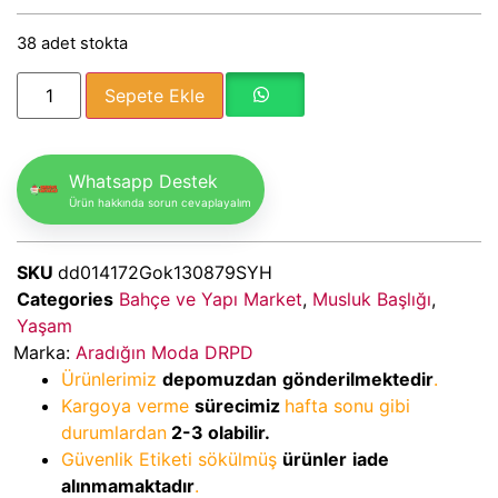
38 adet stokta
Sepete Ekle
Whatsapp Destek
Ürün hakkında sorun cevaplayalım
SKU
dd014172Gok130879SYH
Categories
Bahçe ve Yapı Market
,
Musluk Başlığı
,
Yaşam
Marka:
Aradığın Moda DRPD
Ürünlerimiz
depomuzdan
gönderilmektedir
.
Kargoya verme
sürecimiz
hafta sonu gibi
durumlardan
2-3
olabilir.
Güvenlik Etiketi sökülmüş
ürünler
iade
alınmamaktadır
.