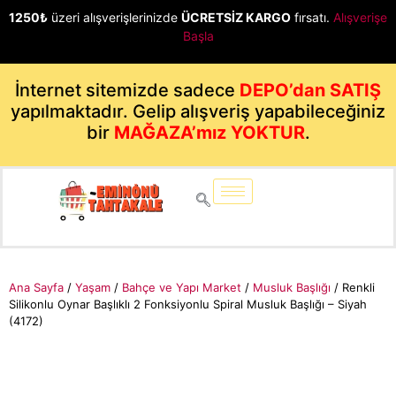
1250₺
üzeri alışverişlerinizde
ÜCRETSİZ KARGO
fırsatı.
Alışverişe
Başla
İnternet sitemizde sadece
DEPO’dan SATIŞ
yapılmaktadır. Gelip alışveriş yapabileceğiniz
bir
MAĞAZA’mız YOKTUR
.
Ana Sayfa
/
Yaşam
/
Bahçe ve Yapı Market
/
Musluk Başlığı
/ Renkli
Silikonlu Oynar Başlıklı 2 Fonksiyonlu Spiral Musluk Başlığı – Siyah
(4172)