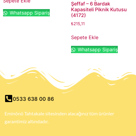
Sepete Ekle
Şeffaf – 6 Bardak
Kapasiteli Piknik Kutusu
Whatsapp Sipariş
(4172)
₺
215,11
Sepete Ekle
Whatsapp Sipariş
0533 638 00 86
Eminönü Tahtakale sitesinden alacağınız tüm ürünler
garantimiz altındadır.