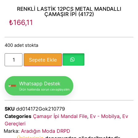
RENKLİ LASTİK 12PCS METAL MANDALLI
ÇAMAŞIR İPİ (4172)
₺
166,11
400 adet stokta
Sepete Ekle
Whatsapp Destek
Ürün hakkında sorun cevaplayalım
SKU
dd014172Gok210779
Categories
Çamaşır İpi Mandal File
,
Ev - Mobilya
,
Ev
Gereçleri
Marka:
Aradığın Moda DRPD