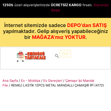
1250₺
üzeri alışverişlerinizde
ÜCRETSİZ KARGO
fırsatı.
Alışverişe
Başla
İnternet sitemizde sadece
DEPO’dan SATIŞ
yapılmaktadır. Gelip alışveriş yapabileceğiniz
bir
MAĞAZA’mız YOKTUR
.
Ana Sayfa
/
Ev - Mobilya
/
Ev Gereçleri
/
Çamaşır İpi Mandal
File
/ RENKLİ LASTİK 12PCS METAL MANDALLI ÇAMAŞIR İPİ (4172)