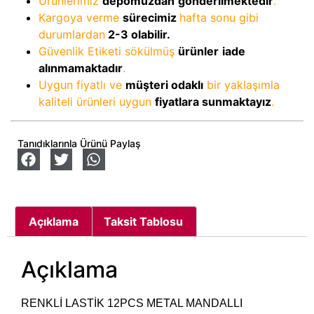
Ürünlerimiz
depomuzdan
gönderilmektedir
.
Kargoya verme
sürecimiz
hafta sonu gibi
durumlardan
2-3
olabilir.
Güvenlik Etiketi sökülmüş
ürünler
iade
alınmamaktadır
.
Uygun fiyatlı ve
müşteri odaklı
bir yaklaşımla
kaliteli ürünleri uygun
fiyatlara sunmaktayız
.
Tanıdıklarınla Ürünü Paylaş
Açıklama
Taksit Tablosu
Açıklama
RENKLİ LASTİK 12PCS METAL MANDALLI