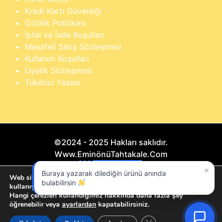
Kredi Kartı Güvenliği
Gizlilik Politikası
İptal ve İade Koşulları
Mesafeli Satış Sözleşmesi
Kullanım Koşulları
Üyelik Sözleşmesi
Tüketici Yasası
©2024 - 2025 Hakları saklıdır.
Www.EminönüTahtakale.Com
×
Buraya yazarak dilediğin ürünü anında
Bu website "Sosyal Megapixel" projesidir.
Web sitemizde size en iyi deneyimi sunmak için çerezleri
bulabilirsin
kullanıyoruz.
Hangi çerezleri kullandığımız hakkında daha fazla şey
öğrenebilir veya
ayarlardan
kapatabilirsiniz.
GDPR çerez şeridini ka