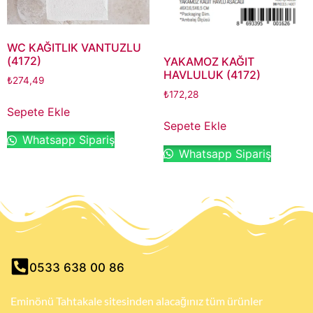
WC KAĞITLIK VANTUZLU
(4172)
YAKAMOZ KAĞIT
HAVLULUK (4172)
₺
274,49
₺
172,28
Sepete Ekle
Sepete Ekle
Whatsapp Sipariş
Whatsapp Sipariş
0533 638 00 86
Eminönü Tahtakale sitesinden alacağınız tüm ürünler