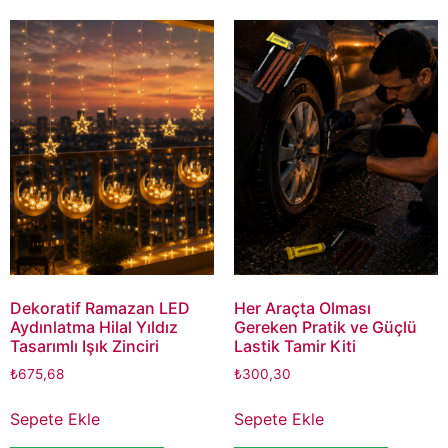
Dekoratif Ramazan LED
Her Araçta Olması
Aydınlatma Hilal Yıldız
Gereken Pratik ve Güçlü
Tasarımlı Işık Zinciri
Lastik Tamir Kiti
₺
675,68
₺
300,30
Sepete Ekle
Sepete Ekle