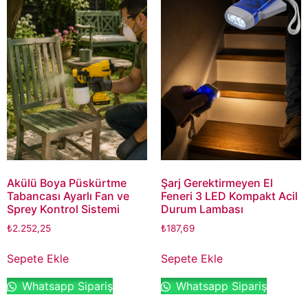
Akülü Boya Püskürtme
Şarj Gerektirmeyen El
Tabancası Ayarlı Fan ve
Feneri 3 LED Kompakt Acil
Sprey Kontrol Sistemi
Durum Lambası
₺
2.252,25
₺
187,69
Sepete Ekle
Sepete Ekle
Whatsapp Sipariş
Whatsapp Sipariş