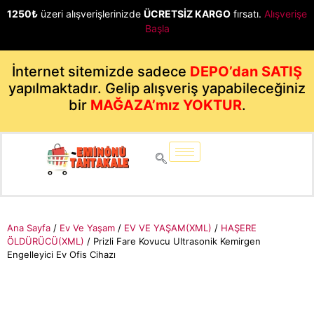
1250₺
üzeri alışverişlerinizde
ÜCRETSİZ KARGO
fırsatı.
Alışverişe
Başla
İnternet sitemizde sadece
DEPO’dan SATIŞ
yapılmaktadır. Gelip alışveriş yapabileceğiniz
bir
MAĞAZA’mız YOKTUR
.
Ana Sayfa
/
Ev Ve Yaşam
/
EV VE YAŞAM(XML)
/
HAŞERE
ÖLDÜRÜCÜ(XML)
/ Prizli Fare Kovucu Ultrasonik Kemirgen
Engelleyici Ev Ofis Cihazı