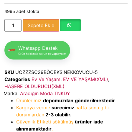
4995 adet stokta
Sepete Ekle
Whatsapp Destek
Ürün hakkında sorun cevaplayalım
SKU
UCZZZSC29BÖCEKSİNEKKOVUCU-5
Categories
Ev Ve Yaşam
,
EV VE YAŞAM(XML)
,
HAŞERE ÖLDÜRÜCÜ(XML)
Marka:
Aradığın Moda TNKDY
Ürünlerimiz
depomuzdan
gönderilmektedir
.
Kargoya verme
sürecimiz
hafta sonu gibi
durumlardan
2-3
olabilir.
Güvenlik Etiketi sökülmüş
ürünler
iade
alınmamaktadır
.