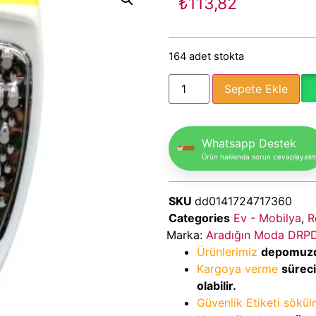
₺
113,82
164 adet stokta
Sepete Ekle
Whatsapp Destek
Ürün hakkında sorun cevaplayalı
SKU
dd0141724717360
Categories
Ev - Mobilya
,
R
Marka:
Aradığın Moda DRP
Ürünlerimiz
depomuz
Kargoya verme
sürec
olabilir.
Güvenlik Etiketi sökü