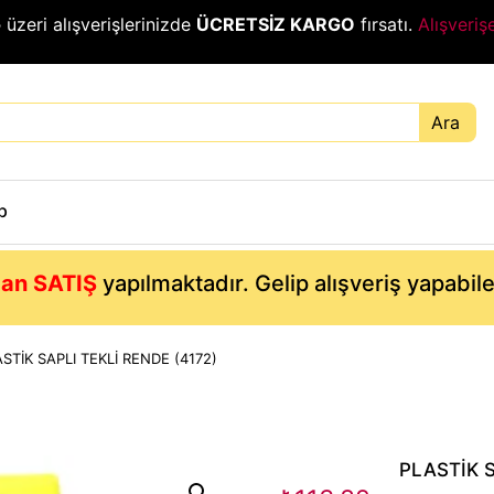
₺
üzeri alışverişlerinizde
ÜCRETSİZ KARGO
fırsatı.
Alışveriş
Ara
p
an SATIŞ
yapılmaktadır. Gelip alışveriş yapabil
STİK SAPLI TEKLİ RENDE (4172)
PLASTİK S