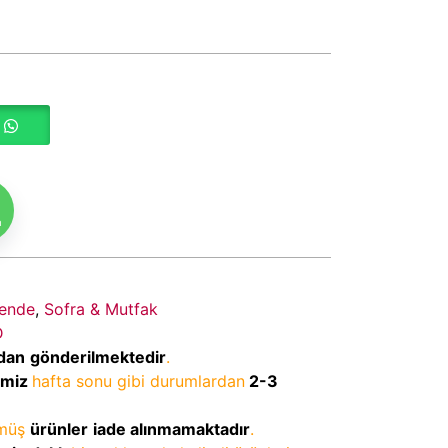
m
ende
,
Sofra & Mutfak
D
dan
gönderilmektedir
.
imiz
hafta sonu gibi durumlardan
2-3
lmüş
ürünler
iade alınmamaktadır
.