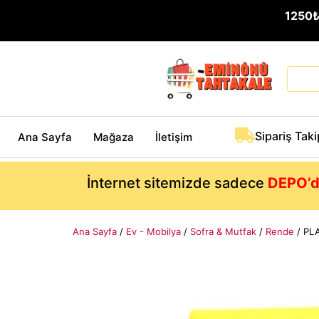
1250
Sipariş Taki
Ana Sayfa
Mağaza
İletişim
İnternet sitemizde sadece
DEPO’d
Ana Sayfa
/
Ev - Mobilya
/
Sofra & Mutfak
/
Rende
/ PLA