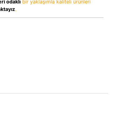
ri odaklı
bir yaklaşımla kaliteli ürünleri
aktayız
.