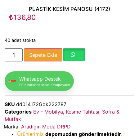
PLASTİK KESİM PANOSU (4172)
₺
136,80
40 adet stokta
Sepete Ekle
Whatsapp Destek
Ürün hakkında sorun cevaplayalım
SKU
dd014172Gok222787
Categories
Ev - Mobilya
,
Kesme Tahtası
,
Sofra &
Mutfak
Marka:
Aradığın Moda DRPD
Ürünlerimiz
depomuzdan
gönderilmektedir
.