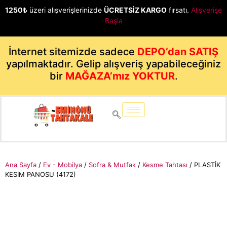
1250₺
üzeri alışverişlerinizde
ÜCRETSİZ KARGO
fırsatı.
Alışverişe
Başla
İnternet sitemizde sadece
DEPO’dan SATIŞ
yapılmaktadır. Gelip alışveriş yapabileceğiniz
bir
MAĞAZA’mız YOKTUR
.
Ana Sayfa
/
Ev - Mobilya
/
Sofra & Mutfak
/
Kesme Tahtası
/ PLASTİK
KESİM PANOSU (4172)