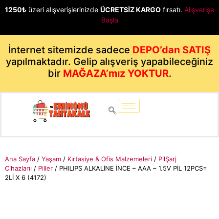
1250₺
üzeri alışverişlerinizde
ÜCRETSİZ KARGO
fırsatı.
Alışverişe
Başla
İnternet sitemizde sadece
DEPO’dan SATIŞ
yapılmaktadır. Gelip alışveriş yapabileceğiniz
bir
MAĞAZA’mız YOKTUR
.
Ana Sayfa
/
Yaşam
/
Kırtasiye & Ofis Malzemeleri
/
PilŞarj
Cihazlarıı
/
Piller
/ PHILIPS ALKALİNE İNCE – AAA – 1.5V PİL 12PCS=
2Lİ X 6 (4172)