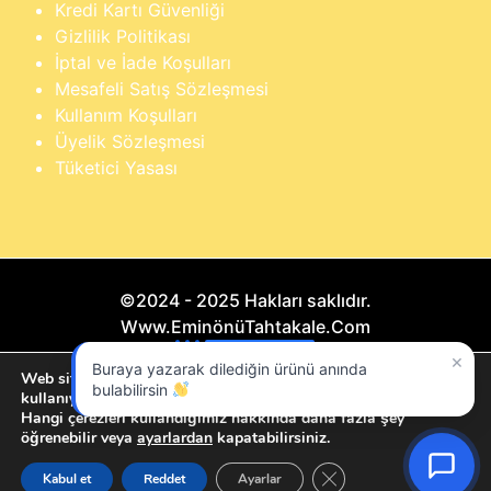
Kredi Kartı Güvenliği
Gizlilik Politikası
İptal ve İade Koşulları
Mesafeli Satış Sözleşmesi
Kullanım Koşulları
Üyelik Sözleşmesi
Tüketici Yasası
©2024 - 2025 Hakları saklıdır.
Www.EminönüTahtakale.Com
×
Buraya yazarak dilediğin ürünü anında
Bu website "Sosyal Megapixel" projesidir.
Web sitemizde size en iyi deneyimi sunmak için çerezleri
bulabilirsin
kullanıyoruz.
Hangi çerezleri kullandığımız hakkında daha fazla şey
öğrenebilir veya
ayarlardan
kapatabilirsiniz.
GDPR çerez şeridini ka
Kabul et
Reddet
Ayarlar