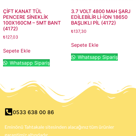
ÇİFT KANAT TÜL
3.7 VOLT 4800 MAH ŞARJ
PENCERE SİNEKLİK
EDİLEBİLİR Lİ-İON 18650
100X160CM – 5MT BANT
BAŞLIKLI PİL (4172)
(4172)
₺
137,30
₺
127,03
Sepete Ekle
Sepete Ekle
Whatsapp Sipariş
Whatsapp Sipariş
0533 638 00 86
Eminönü Tahtakale sitesinden alacağınız tüm ürünler
garantimiz altındadır.