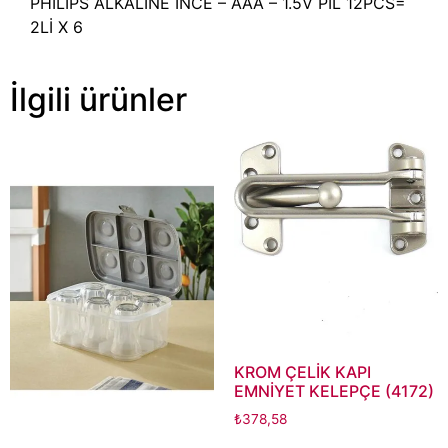
PHILIPS ALKALİNE İNCE – AAA – 1.5V PİL 12PCS=
2Lİ X 6
İlgili ürünler
KROM ÇELİK KAPI
EMNİYET KELEPÇE (4172)
₺
378,58