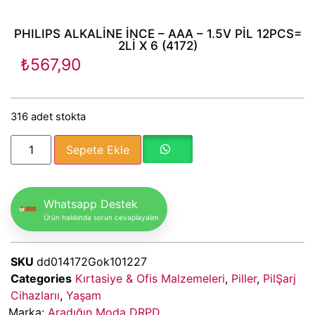
PHILIPS ALKALİNE İNCE – AAA – 1.5V PİL 12PCS=
2Lİ X 6 (4172)
₺
567,90
316 adet stokta
Sepete Ekle
Whatsapp Destek
Ürün hakkında sorun cevaplayalım
SKU
dd014172Gok101227
Categories
Kırtasiye & Ofis Malzemeleri
,
Piller
,
PilŞarj
Cihazlarıı
,
Yaşam
Marka:
Aradığın Moda DRPD