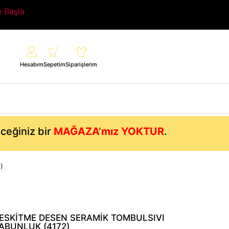
e Başla
Hesabım
Sepetim
Siparişlerim
eceğiniz bir
MAĞAZA’mız YOKTUR
.
)
SKİTME DESEN SERAMİK TOMBULSIVI
ABUNLUK (4172)