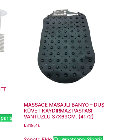
İFT
MASSAGE MASAJLI BANYO – DUŞ
KÜVET KAYDIRMAZ PASPASI
VANTUZLU 37X69CM. (4172)
pariş
₺
319,46
Sepete Ekle
Whatsapp Sipariş