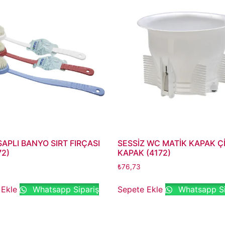
APLI BANYO SIRT FIRÇASI
SESSİZ WC MATİK KAPAK Ç
72)
KAPAK (4172)
₺
76,73
 Ekle
Whatsapp Sipariş
Sepete Ekle
Whatsapp Si