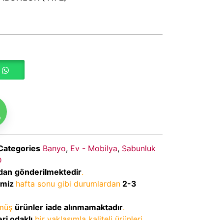
m
Categories
Banyo
,
Ev - Mobilya
,
Sabunluk
D
dan
gönderilmektedir
.
imiz
hafta sonu gibi durumlardan
2-3
lmüş
ürünler
iade alınmamaktadır
.
ri odaklı
bir yaklaşımla kaliteli ürünleri