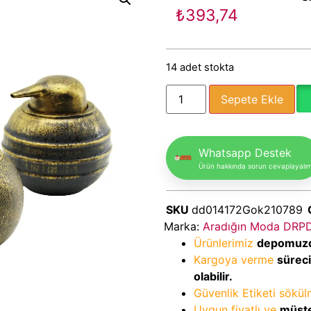
₺
393,74
14 adet stokta
Sepete Ekle
Whatsapp Destek
Ürün hakkında sorun cevaplayalı
SKU
dd014172Gok210789
Marka:
Aradığın Moda DRP
Ürünlerimiz
depomuz
Kargoya verme
sürec
olabilir.
Güvenlik Etiketi sökü
Uygun fiyatlı ve
müşte