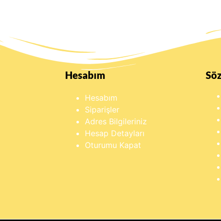
Hesabım
Sö
Hesabım
Siparişler
Adres Bilgileriniz
Hesap Detayları
Oturumu Kapat