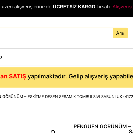
₺
üzeri alışverişlerinizde
ÜCRETSİZ KARGO
fırsatı.
Alışveriş
Ara
p
an SATIŞ
yapılmaktadır. Gelip alışveriş yapabil
 GÖRÜNÜM – ESKİTME DESEN SERAMİK TOMBULSIVI SABUNLUK (4172
PENGUEN GÖRÜNÜM – E
S