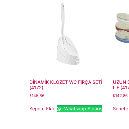
DİNAMİK KLOZET WC FIRÇA SETİ
UZUN S
(4172)
LİF (41
₺
145,66
₺
142,86
Sepete Ekle
Whatsapp Sipariş
Sepete