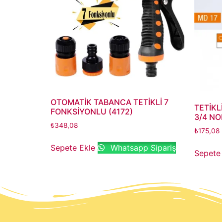
OTOMATİK TABANCA TETİKLİ 7
TETİKL
FONKSİYONLU (4172)
3/4 NO
₺
348,08
₺
175,08
Sepete Ekle
Whatsapp Sipariş
Sepete