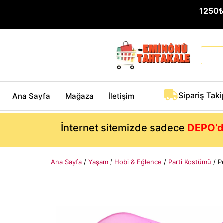
1250
Sipariş Taki
Ana Sayfa
Mağaza
İletişim
İnternet sitemizde sadece
DEPO’d
Ana Sayfa
/
Yaşam
/
Hobi & Eğlence
/
Parti Kostümü
/ P