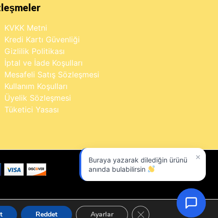
zleşmeler
KVKK Metni
Kredi Kartı Güvenliği
Gizlilik Politikası
İptal ve İade Koşulları
Mesafeli Satış Sözleşmesi
Kullanım Koşulları
Üyelik Sözleşmesi
Tüketici Yasası
×
Buraya yazarak dilediğin ürünü
anında bulabilirsin
GDPR çerez şeridini kapa
t
Reddet
Ayarlar