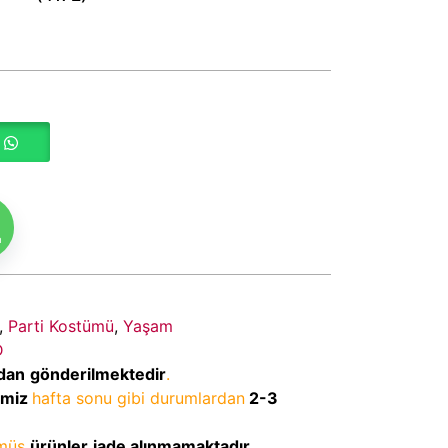
m
,
Parti Kostümü
,
Yaşam
D
dan
gönderilmektedir
.
imiz
hafta sonu gibi durumlardan
2-3
lmüş
ürünler
iade alınmamaktadır
.