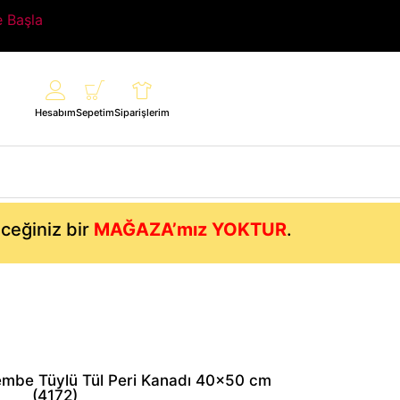
e Başla
Hesabım
Sepetim
Siparişlerim
eceğiniz bir
MAĞAZA’mız YOKTUR
.
mbe Tüylü Tül Peri Kanadı 40×50 cm
(4172)