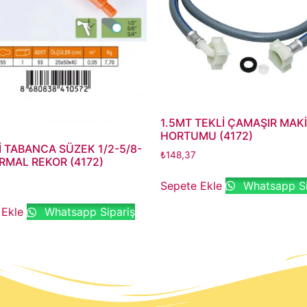
1.5MT TEKLİ ÇAMAŞIR MAK
HORTUMU (4172)
İ TABANCA SÜZEK 1/2-5/8-
₺
148,37
RMAL REKOR (4172)
Sepete Ekle
Whatsapp Si
 Ekle
Whatsapp Sipariş