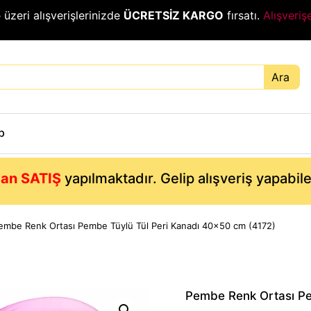
₺
üzeri alışverişlerinizde
ÜCRETSİZ KARGO
fırsatı.
Alışveriş
Ara
p
an SATIŞ
yapılmaktadır. Gelip alışveriş yapabil
embe Renk Ortası Pembe Tüylü Tül Peri Kanadı 40×50 cm (4172)
Pembe Renk Ortası Pe