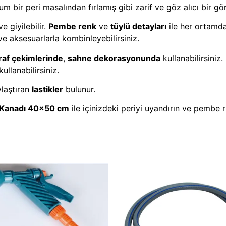
m bir peri masalından fırlamış gibi zarif ve göz alıcı bir g
e giyilebilir.
Pembe renk
ve
tüylü detayları
ile her ortamda
ve aksesuarlarla kombinleyebilirsiniz.
raf çekimlerinde
,
sahne dekorasyonunda
kullanabilirsiniz
ullanabilirsiniz.
ylaştıran
lastikler
bulunur.
 Kanadı 40×50 cm
ile içinizdeki periyi uyandırın ve pembe r