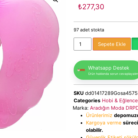
₺
277,30
97 adet stokta
Sepete Ekle
Whatsapp Destek
Ürün hakkında sorun cevaplayalı
SKU
dd01417289Gosa4575
Categories
Hobi & Eğlence
Marka:
Aradığın Moda DRP
Ürünlerimiz
depomuz
Kargoya verme
sürec
olabilir.
Güvenlik Etiketi sökü