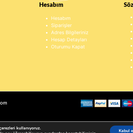
Hesabım
Sö
Hesabım
Siparişler
Adres Bilgileriniz
Hesap Detayları
Oturumu Kapat
Com
erezleri kullanıyoruz.
Kabul e