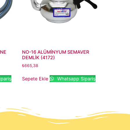
İNE
NO-16 ALÜMİNYUM SEMAVER
DEMLİK (4172)
₺
665,38
pariş
Sepete Ekle
Whatsapp Sipariş