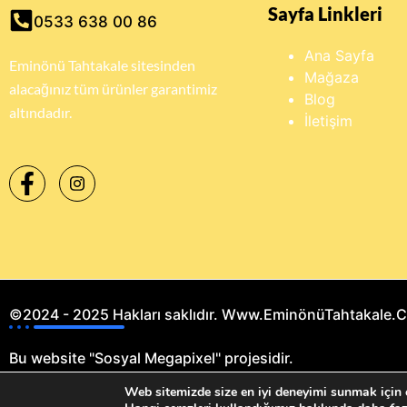
Sayfa Linkleri
0533 638 00 86
Ana Sayfa
Eminönü Tahtakale sitesinden
Mağaza
alacağınız tüm ürünler garantimiz
Blog
altındadır.
İletişim
©2024 - 2025 Hakları saklıdır. Www.EminönüTahtakale.
Bu website "Sosyal Megapixel" projesidir.
Web sitemizde size en iyi deneyimi sunmak için ç