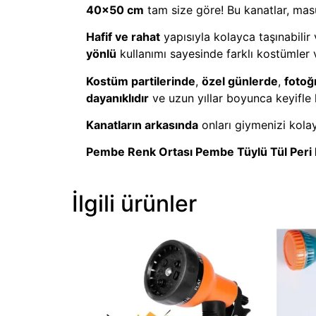
40×50 cm
tam size göre! Bu kanatlar, masu
Hafif ve rahat
yapısıyla kolayca taşınabilir v
yönlü
kullanımı sayesinde farklı kostümler 
Kostüm partilerinde
,
özel günlerde
,
fotoğ
dayanıklıdır
ve uzun yıllar boyunca keyifle k
Kanatların arkasında
onları giymenizi kola
Pembe Renk Ortası Pembe Tüylü Tül Peri
İlgili ürünler