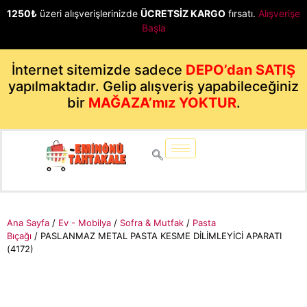
1250₺
üzeri alışverişlerinizde
ÜCRETSİZ KARGO
fırsatı.
Alışverişe
Başla
İnternet sitemizde sadece
DEPO’dan SATIŞ
yapılmaktadır. Gelip alışveriş yapabileceğiniz
bir
MAĞAZA’mız YOKTUR
.
Ana Sayfa
/
Ev - Mobilya
/
Sofra & Mutfak
/
Pasta
Bıçağı
/ PASLANMAZ METAL PASTA KESME DİLİMLEYİCİ APARATI
(4172)