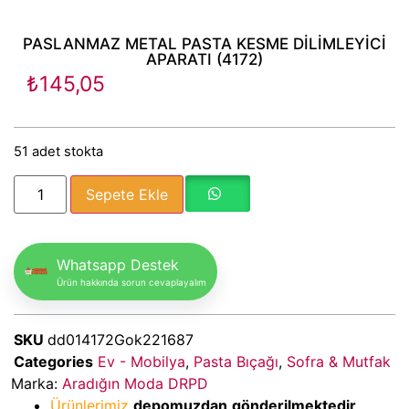
PASLANMAZ METAL PASTA KESME DİLİMLEYİCİ
APARATI (4172)
₺
145,05
51 adet stokta
Sepete Ekle
Whatsapp Destek
Ürün hakkında sorun cevaplayalım
SKU
dd014172Gok221687
Categories
Ev - Mobilya
,
Pasta Bıçağı
,
Sofra & Mutfak
Marka:
Aradığın Moda DRPD
Ürünlerimiz
depomuzdan
gönderilmektedir
.