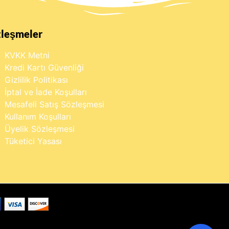
zleşmeler
KVKK Metni
Kredi Kartı Güvenliği
Gizlilik Politikası
İptal ve İade Koşulları
Mesafeli Satış Sözleşmesi
Kullanım Koşulları
Üyelik Sözleşmesi
Tüketici Yasası
×
Buraya yazarak dilediğin ürünü
anında bulabilirsin