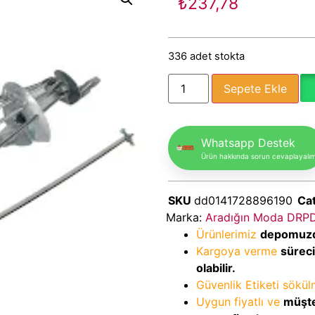
₺
237,78
336 adet stokta
Sepete Ekle
Whatsapp Destek
Ürün hakkında sorun cevaplayalı
SKU
dd0141728896190
Ca
Marka:
Aradığın Moda DRP
Ürünlerimiz
depomuz
Kargoya verme
sürec
olabilir.
Güvenlik Etiketi sökü
Uygun fiyatlı ve
müşte