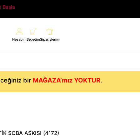
e Başla
Hesabım
Sepetim
Siparişlerim
eceğiniz bir
MAĞAZA’mız YOKTUR
.
K SOBA ASKISI (4172)