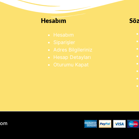
Hesabım
Sö
Hesabım
Siparişler
Adres Bilgileriniz
Hesap Detayları
Oturumu Kapat
Com