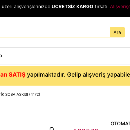
₺
üzeri alışverişlerinizde
ÜCRETSİZ KARGO
fırsatı.
Alışveriş
Ara
p
an SATIŞ
yapılmaktadır. Gelip alışveriş yapabil
K SOBA ASKISI (4172)
OTOMATİ