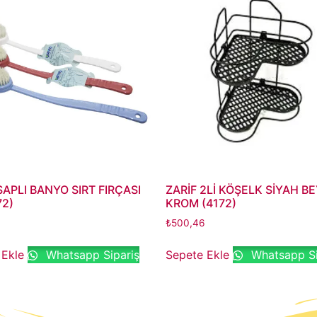
APLI BANYO SIRT FIRÇASI
ZARİF 2Lİ KÖŞELK SİYAH B
72)
KROM (4172)
₺
500,46
 Ekle
Whatsapp Sipariş
Sepete Ekle
Whatsapp Si