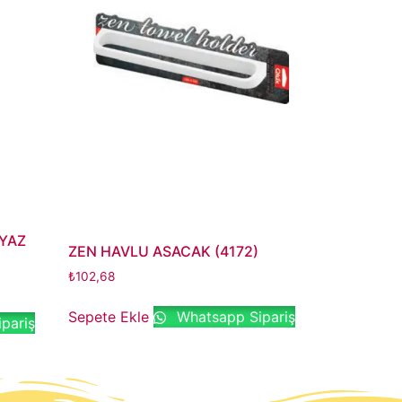
EYAZ
ZEN HAVLU ASACAK (4172)
₺
102,68
Sepete Ekle
Whatsapp Sipariş
pariş