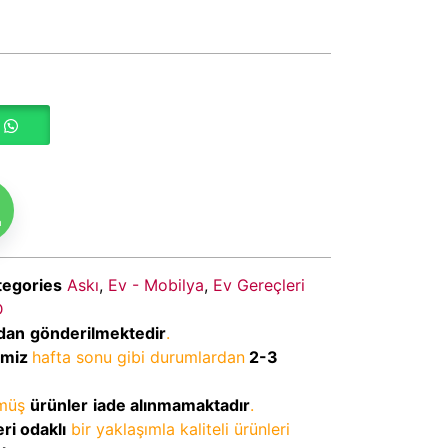
m
tegories
Askı
,
Ev - Mobilya
,
Ev Gereçleri
D
dan
gönderilmektedir
.
imiz
hafta sonu gibi durumlardan
2-3
lmüş
ürünler
iade alınmamaktadır
.
ri odaklı
bir yaklaşımla kaliteli ürünleri