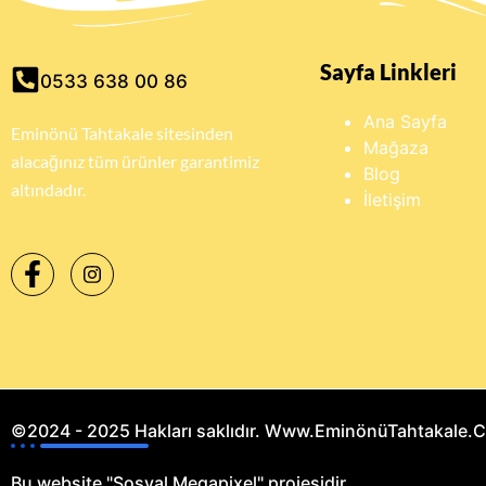
Sayfa Linkleri
0533 638 00 86
Ana Sayfa
Eminönü Tahtakale sitesinden
Mağaza
alacağınız tüm ürünler garantimiz
Blog
altındadır.
İletişim
©2024 - 2025 Hakları saklıdır. Www.EminönüTahtakale.
Bu website "Sosyal Megapixel" projesidir.