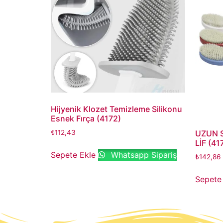
Hijyenik Klozet Temizleme Silikonu
Esnek Fırça (4172)
₺
112,43
UZUN S
LİF (41
Sepete Ekle
Whatsapp Sipariş
₺
142,86
Sepete