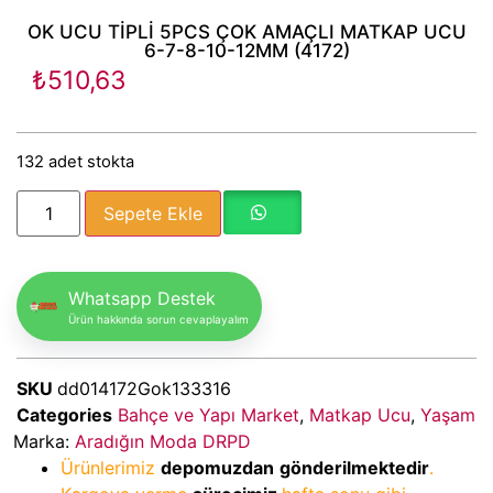
OK UCU TİPLİ 5PCS ÇOK AMAÇLI MATKAP UCU
6-7-8-10-12MM (4172)
₺
510,63
132 adet stokta
Sepete Ekle
Whatsapp Destek
Ürün hakkında sorun cevaplayalım
SKU
dd014172Gok133316
Categories
Bahçe ve Yapı Market
,
Matkap Ucu
,
Yaşam
Marka:
Aradığın Moda DRPD
Ürünlerimiz
depomuzdan
gönderilmektedir
.