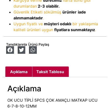
Kargoya verme
sürecimiz
hafta sonu gibi
durumlardan
2-3
olabilir.
Güvenlik Etiketi sökülmüş
ürünler
iade
alınmamaktadır
.
Uygun fiyatlı ve
müşteri odaklı
bir yaklaşımla
kaliteli ürünleri uygun
fiyatlara sunmaktayız
.
Tanıdıklarınla Ürünü Paylaş
Açıklama
Taksit Tablosu
Açıklama
OK UCU TİPLİ 5PCS ÇOK AMAÇLI MATKAP UCU
6-7-8-10-12MM