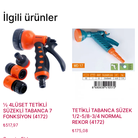
İlgili ürünler
½ 4LÜSET TETİKLİ
TETİKLİ TABANCA SÜZEK
SÜZEKLİ TABANCA 7
1/2-5/8-3/4 NORMAL
FONKSİYON (4172)
REKOR (4172)
₺
517,97
₺
175,08