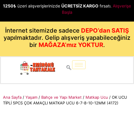
1250₺
üzeri alışverişlerinizde
ÜCRETSİZ KARGO
fırsatı.
Alışverişe
Başla
İnternet sitemizde sadece
DEPO’dan SATIŞ
yapılmaktadır. Gelip alışveriş yapabileceğiniz
bir
MAĞAZA’mız YOKTUR
.
Ana Sayfa
/
Yaşam
/
Bahçe ve Yapı Market
/
Matkap Ucu
/ OK UCU
TİPLİ 5PCS ÇOK AMAÇLI MATKAP UCU 6-7-8-10-12MM (4172)