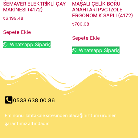
SEMAVER ELEKTRİKLİ ÇAY
MAŞALI ÇELİK BORU
MAKİNESİ (4172)
ANAHTARI PVC İZOLE
ERGONOMİK SAPLI (4172)
₺
6.199,48
₺
700,08
Sepete Ekle
Sepete Ekle
Whatsapp Sipariş
Whatsapp Sipariş
0533 638 00 86
Eminönü Tahtakale sitesinden alacağınız tüm ürünler
garantimiz altındadır.