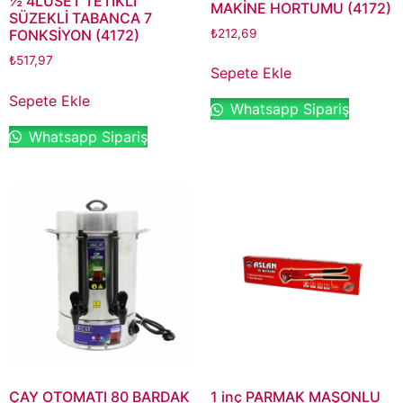
½ 4LÜSET TETİKLİ
MAKİNE HORTUMU (4172)
SÜZEKLİ TABANCA 7
₺
212,69
FONKSİYON (4172)
₺
517,97
Sepete Ekle
Sepete Ekle
Whatsapp Sipariş
Whatsapp Sipariş
ÇAY OTOMATI 80 BARDAK
1 inç PARMAK MAŞONLU