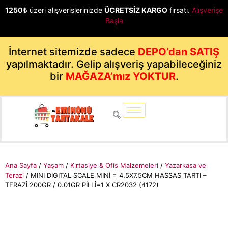
1250₺
üzeri alışverişlerinizde
ÜCRETSİZ KARGO
fırsatı.
Alışverişe
Başla
İnternet sitemizde sadece
DEPO’dan SATIŞ
yapılmaktadır. Gelip alışveriş yapabileceğiniz
bir
MAĞAZA’mız YOKTUR
.
Ana Sayfa
/
Yaşam
/
Kırtasiye & Ofis Malzemeleri
/
Yazarkasa ve
Terazi
/ MINI DIGITAL SCALE MİNİ = 4.5X7.5CM HASSAS TARTI –
TERAZİ 200GR / 0.01GR PİLLİ=1 X CR2032 (4172)