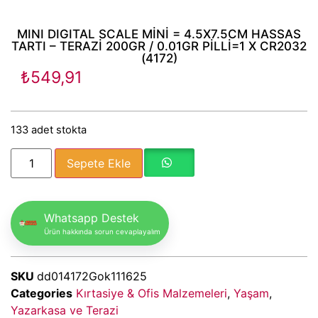
MINI DIGITAL SCALE MİNİ = 4.5X7.5CM HASSAS
TARTI – TERAZİ 200GR / 0.01GR PİLLİ=1 X CR2032
(4172)
₺
549,91
133 adet stokta
Sepete Ekle
Whatsapp Destek
Ürün hakkında sorun cevaplayalım
SKU
dd014172Gok111625
Categories
Kırtasiye & Ofis Malzemeleri
,
Yaşam
,
Yazarkasa ve Terazi